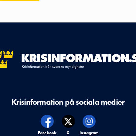
Krisinformation på sociala medier
Krisinformation på,
Facebook
Krisinformation på,
X
Krisinformation på,
Instagram