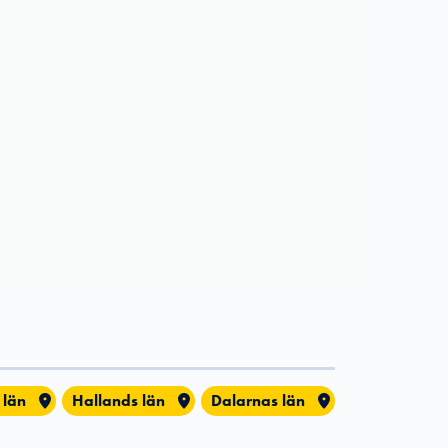
 län
Hallands län
Dalarnas län