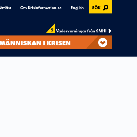
, ÖPPNAS I MODAL
ättläst
Om Krisinformation.se
English
SÖK
5
Vädervarningar från SMHI
MÄNNISKAN I KRISEN