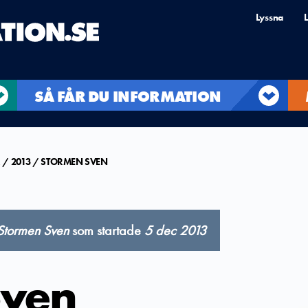
Lyssna
L
SÅ FÅR DU INFORMATION
R
2013
STORMEN SVEN
Stormen Sven
som startade
5 dec 2013
Sven