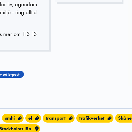
 för liv, egendom
 miljö - ring alltid
s mer om 113 13
med E-post
smhi
el
transport
trafikverket
Skåne
Stockholms län