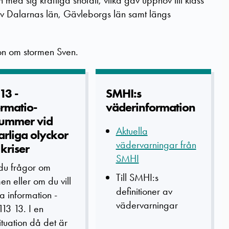
d sig kraftiga snöfall, vilka gav upphov till klass
av Dalarnas län, Gävleborgs län samt längs
on om stormen Sven.
13 -
SMHI:s
ormatio­
väderinforma­tion
ummer vid
Aktuella
arliga­ olyckor
vädervarningar från
kriser
SMHI
du frågor om
Till SMHI:s
en eller om du vill
definitioner av
a information -
vädervarningar
113 13. I en
tuation då det är