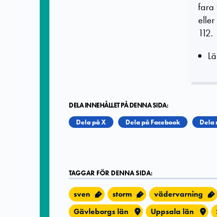
fara
eller
112.
Lä
DELA INNEHÅLLET PÅ DENNA SIDA:
Dela på X
Dela på Facebook
Dela 
TAGGAR FÖR DENNA SIDA:
sven
storm
vädervarning
Gävleborgs län
Uppsala län