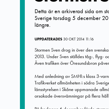
Detta är en arkiverad sida om s
Sverige torsdag 5 december 201
längre.
UPPDATERADES
30 OKT 2014 11:16
Stormen Sven drog in över den svensk
2013. Under Sven ställdes tåg-, flyg- oc
Även trafiken över Öresundsbron påve
Med anledning av SMHI:s klass 3-varn
Trafikverket allmänheten i södra Sverig
länsstyrelsen i Skåne uppmanade allmän
orsakade översvämningar på flera håll