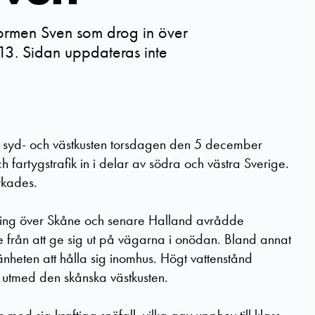
tormen Sven som drog in över
3. Sidan uppdateras inte
a syd- och västkusten torsdagen den 5 december
h fartygstrafik in i delar av södra och västra Sverige.
rkades.
ing över Skåne och senare Halland avrådde
e från att ge sig ut på vägarna i onödan. Bland annat
heten att hålla sig inomhus. Högt vattenstånd
 utmed den skånska västkusten.