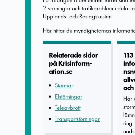
På fredagen 6 december förde stormen me
2-varningar och trafikproblem i delar 
Upplands- och Roslagskusten.
Här hittar du myndigheternas informati
Relaterade­ sidor
113 
på Krisinform­
inf
ation.se
nsn
allv
Stormar
och 
Elstörningar
Har 
storm
Teleavbrott
lämn
Transportstörningar
ring 
nödsi