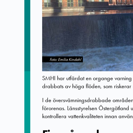
Foto: Emilia Kindahl
SMHI har utfärdat en organge varning 
drabbats av höga flöden, som riskerar 
I de översvämningsdrabbade områdena f
förorenas.
Länsstyrelsen Östergötland
kontrollera vattenkvaliteten innan anvä