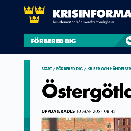
FÖRBERED DIG
START
FÖRBERED DIG
KRISER OCH HÄNDELSE
Östergötl
UPPDATERADES
10 MAR 2024 08:43