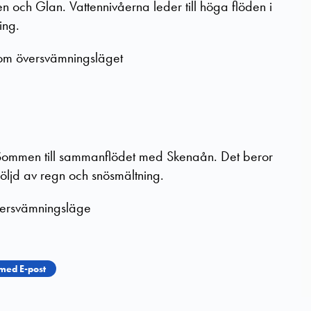
n och Glan. Vattennivåerna leder till höga flöden i
ing.
m översvämningsläget
n Sommen till sammanflödet med Skenaån. Det beror
följd av regn och snösmältning.
ersvämningsläge
med E-post