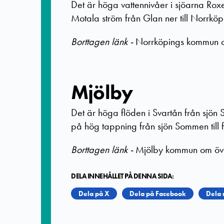
Det är höga vattennivåer i sjöarna Roxe
Motala ström från Glan ner till Norrköp
Borttagen länk -
Norrköpings kommun o
Mjölby
Det är höga flöden i Svartån från sjö
på hög tappning från sjön Sommen till 
Borttagen länk -
Mjölby kommun om öv
DELA INNEHÅLLET PÅ DENNA SIDA:
Dela på X
Dela på Facebook
Dela 