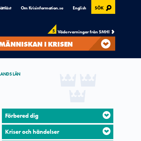
, ÖPPNAS I MODAL
ättläst
Om Krisinformation.se
English
SÖK
5
Vädervarningar från SMHI
MÄNNISKAN I KRISEN
LANDS LÄN
Förbered dig
Kriser och händelser