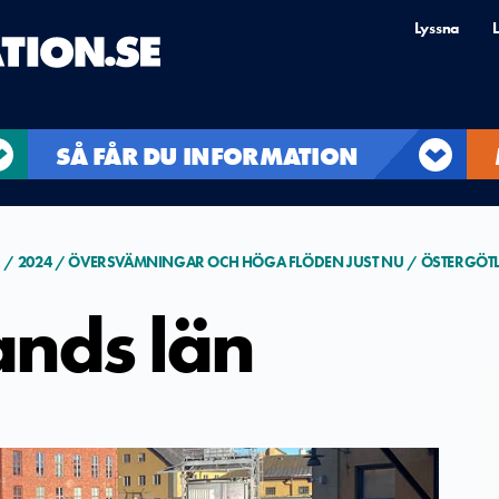
Lyssna
L
SÅ FÅR DU INFORMATION
R
2024
ÖVERSVÄMNINGAR OCH HÖGA FLÖDEN JUST NU
ÖSTERGÖT
ands län