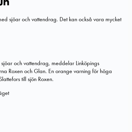
un
tmed sjöar och vattendrag. Det kan också vara mycket
i sjöar och vattendrag, meddelar Linköpings
rna Roxen och Glan. En orange varning för höga
attefors till sjön Roxen.
äget