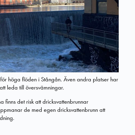
för höga flöden i Stångån. Även andra platser har
att leda till översvämningar.
inns det risk att dricksvattenbrunnar
 uppmanar de med egen dricksvattenbrunn att
ndning.