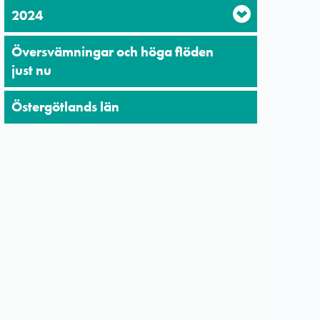
2024
Översvämningar och höga flöden
just nu
Östergötlands län