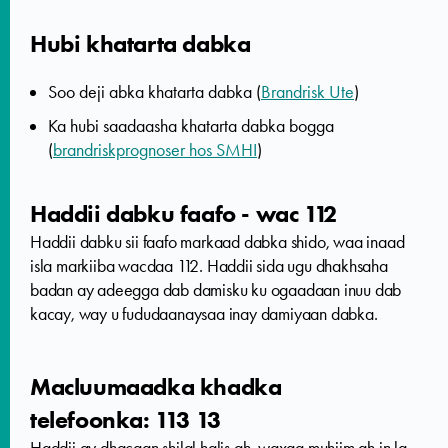
Hubi khatarta dabka
Soo deji abka khatarta dabka (
Brandrisk Ute
)
Ka hubi saadaasha khatarta dabka bogga
(
brandriskprognoser hos SMHI
)
Haddii dabku faafo - wac 112
Haddii dabku sii faafo markaad dabka shido, waa inaad
isla markiiba wacdaa 112. Haddii sida ugu dhakhsaha
badan ay adeegga dab damisku ku ogaadaan inuu dab
kacay, way u fududaanaysaa inay damiyaan dabka.
Macluumaadka khadka
telefoonka: 113 13