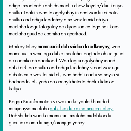
adiga inaad dab ka shido meel u dhow kaynta/duurka iyo
dhulka. Laakiin waa la ogolyahay in aad wax ku dubato
dhulka aad adigu leedahay ama wax la mid ah iyo
meelaha loogu talagalay ee diyaarsan ee laga heli karo
meelaha guud ee caamka ah qaarkood.
Markay tahay
mamnuucid dab shidida la adkeeyey
, waa
mamnuuc in wax lagu dubto meelaha joogtada ah ee guud
ee caamka ah qaarkood. Waa laguu ogolyahay inaad
dab ka shido dhulka aad adigu leedahay si aad wax ugu
dubato ama wax la mid ah, waa haddii aad u samayso si
badbaado leh iyada oo aanay khatarta dabku fidin oo
keliya.
Bogga Krisinformation.se waxaa ku yaala khariidad
muujinaysa meelaha
dab shididu ka mamnuuca tahay
.
Dab shididu waa ka mamnuuc meelaha midabkoodu
guduudka ama liimiga/oranjiga yahay.