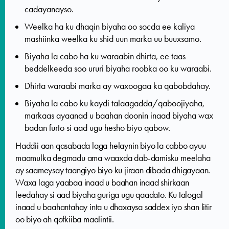
cadayanayso.
Weelka ha ku dhaqin biyaha oo socda ee kaliya
mashiinka weelka ku shid uun marka uu buuxsamo.
Biyaha la cabo ha ku waraabin dhirta, ee taas
beddelkeeda soo ururi biyaha roobka oo ku waraabi.
Dhirta waraabi marka ay waxoogaa ka qabobdahay.
Biyaha la cabo ku kaydi talaagadda/qaboojiyaha,
markaas ayaanad u baahan doonin inaad biyaha wax
badan furto si aad ugu hesho biyo qabow.
Haddii aan qasabada laga helaynin biyo la cabbo ayuu
maamulka degmadu ama waaxda dab-damisku meelaha
ay saameysay taangiyo biyo ku jiraan dibada dhigayaan.
Waxa laga yaabaa inaad u baahan inaad shirkaan
leedahay si aad biyaha guriga ugu qaadato. Ku talogal
inaad u baahantahay inta u dhaxaysa saddex iyo shan litir
oo biyo ah qofkiiba maalintii.