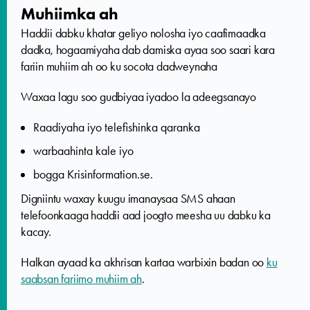
Muhiimka ah
Haddii dabku khatar geliyo nolosha iyo caafimaadka
dadka, hogaamiyaha dab damiska ayaa soo saari kara
fariin muhiim ah oo ku socota dadweynaha
Waxaa lagu soo gudbiyaa iyadoo la adeegsanayo
Raadiyaha iyo telefishinka qaranka
warbaahinta kale iyo
bogga Krisinformation.se.
Digniintu waxay kuugu imanaysaa SMS ahaan
telefoonkaaga haddii aad joogto meesha uu dabku ka
kacay.
Halkan ayaad ka akhrisan kartaa warbixin badan oo
ku
saabsan fariimo muhiim ah
.