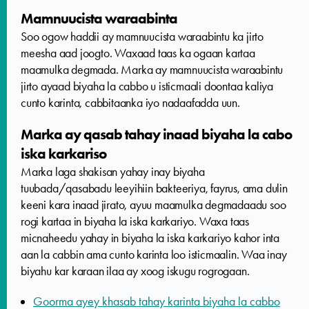
Mamnuucista waraabinta
Soo ogow haddii ay mamnuucista waraabintu ka jirto
meesha aad joogto. Waxaad taas ka ogaan kartaa
maamulka degmada. Marka ay mamnuucista waraabintu
jirto ayaad biyaha la cabbo u isticmaali doontaa kaliya
cunto karinta, cabbitaanka iyo nadaafadda uun.
Marka ay qasab tahay inaad biyaha la cabo
iska karkariso
Marka laga shakisan yahay inay biyaha
tuubada/qasabadu leeyihiin bakteeriya, fayrus, ama dulin
keeni kara inaad jirato, ayuu maamulka degmadaadu soo
rogi kartaa in biyaha la iska karkariyo. Waxa taas
micnaheedu yahay in biyaha la iska karkariyo kahor inta
aan la cabbin ama cunto karinta loo isticmaalin. Waa inay
biyahu kar karaan ilaa ay xoog iskugu rogrogaan.
Goorma ayey khasab tahay karinta biyaha la cabbo