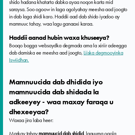
shido hadana khatarta dabka ayaa noqon karta mid
saraysa. Soo ogoow in laga ogolyahay meesha aad joogto
in dab laga shidi karo. Haddii aad dab shido iyadoo ay
mamnuuc tahay, waa lagu ganaaxi karaa.
Haddii aanad hubin waxa khuseeya?
Booqo bogga websaydka degmada ama la xiriir adeegga
dab damiska ee meesha aad joogto,
Liiska degmooyinka
Iswiidhan.
Mamnuucida dab dhidida iyo
mamnuucida dab shidada la
adkeeyey - waa maxay faraqa u
dhexeeyaa?
Waxaa jira laba heer:
Markay tahay
mamnuucid dab shidid
, laguuma ogola