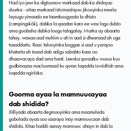
Had iyo jeer ka digtoonow markaad dab ka shidayso
duurka - xitaa markaad isticmaalayso jikooyinka meela
laysugu yimaado ee taambuugyada la dhisto
(campingskök), dabka la qaadan karo ee wax lagu dubto
ama goobaha dabka loogu talagalay. Marka ay abaarta
tahay, waxaa aad muhiim u ah in aad si dheeraad ah uga
taxaddarto. Raac talooyinka boggan si aad u yarayso
khatarta ah inaad dab adigu sababto kaas oo
dhaawacaya dad ama hanti. Leenka qoraalku wuxuu kuu
gudbinayaa macluumaad ku qoran luqadda iswiidhish ama
luqadda ngiriiska.
Goorma ayaa la mamnuucayaa
dab shidida?
Xilliyada abaarta degmooyinka ama maamulada
gobolada ayaa soo saaraya inay mamnuucaan dab
shidida. Xitaa haddii aanay mamnuuc ahayn in dab la