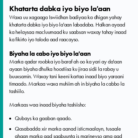
Khatarta dabka iyo biyo la'aan
Waxa uu xagaaga Iswiidhan badiyaa ka dhigan yahay
khatarta dabka iyo biyo la'aan labadaba. Halkan ayaad
ka helaysaa macluumaad ku saabsan waxay tahay inaad
ka fikirto iyo taloda aad raacayso.
Biyaha la cabo iyo biyo la'aan
Marka qadar roobka iyo baraf ah oo ka yari ay da'aan
ayaan biyaha dhulka hoostiisa ku jiraa sidii la rabay u
buuxsamin. Waxay tani keeni kartaa inaad biyo yaraani
timaado. Markaa waxa muhiim ah in biyaha la cabbo la
tashiilo.
Markaas waa inaad biyaha tashiisho:
Qubays ka gaaban qaado.
Qasabadda xir marka aanad isticmaalayn, tusaale
ahaan marka aad saabuunta is marineyso ama aad