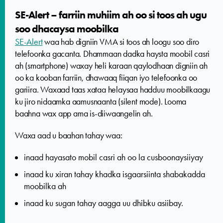
SE-Alert – farriin muhiim ah oo si toos ah ugu
soo dhacaysa moobilka
SE-Alert
waa hab digniin VMA si toos ah loogu soo diro
telefoonka gacanta. Dhammaan dadka haysta moobil casri
ah (smartphone) waxay heli karaan qaylodhaan digniin ah
oo ka kooban farriin, dhawaaq fiiqan iyo telefoonka oo
gariira. Waxaad taas xataa helaysaa hadduu moobilkaagu
ku jiro nidaamka aamusnaanta (silent mode). Looma
baahna wax app ama is-diiwaangelin ah.
Waxa aad u baahan tahay waa:
inaad hayasato mobil casri ah oo la cusboonaysiiyay
inaad ku xiran tahay khadka isgaarsiinta shabakadda
moobilka ah
inaad ku sugan tahay aagga uu dhibku asiibay.