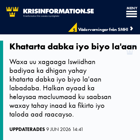
MENY
Vädervarningar från SMHI
5
Khatarta dabka iyo biyo la'aan
Waxa uu xagaaga Iswiidhan
badiyaa ka dhigan yahay
khatarta dabka iyo biyo la'aan
labadaba. Halkan ayaad ka
helaysaa macluumaad ku saabsan
waxay tahay inaad ka fikirto iyo
taloda aad raacayso.
UPPDATERADES
9 JUN 2026 14:41