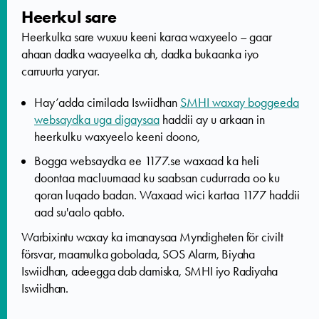
Heerkul sare
Heerkulka sare wuxuu keeni karaa waxyeelo – gaar
ahaan dadka waayeelka ah, dadka bukaanka iyo
carruurta yaryar.
Hay’adda cimilada Iswiidhan
SMHI waxay boggeeda
websaydka uga digaysaa
haddii ay u arkaan in
heerkulku waxyeelo keeni doono,
Bogga websaydka ee 1177.se waxaad ka heli
doontaa macluumaad ku saabsan cudurrada oo ku
qoran luqado badan. Waxaad wici kartaa 1177 haddii
aad su'aalo qabto.
Warbixintu waxay ka imanaysaa Myndigheten för civilt
försvar, maamulka gobolada, SOS Alarm, Biyaha
Iswiidhan, adeegga dab damiska, SMHI iyo Radiyaha
Iswiidhan.