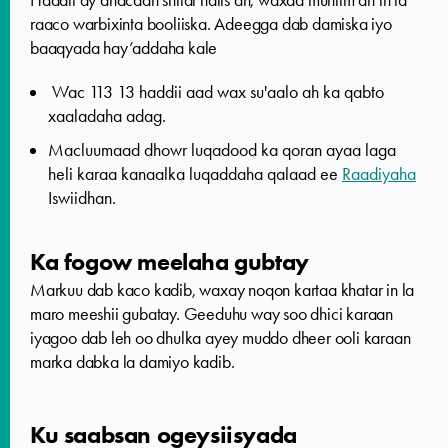
Haddii ay dhacaan shilal halis ah, waxaa muhiim ah in la
raaco warbixinta booliiska. Adeegga dab damiska iyo
baaqyada hay’addaha kale
Wac 113 13 haddii aad wax su'aalo ah ka qabto
xaaladaha adag.
Macluumaad dhowr luqadood ka qoran ayaa laga
heli karaa kanaalka luqaddaha qalaad ee
Raadiyaha
Iswiidhan.
Ka fogow meelaha gubtay
Markuu dab kaco kadib, waxay noqon kartaa khatar in la
maro meeshii gubatay. Geeduhu way soo dhici karaan
iyagoo dab leh oo dhulka ayey muddo dheer ooli karaan
marka dabka la damiyo kadib.
Ku saabsan ogeysiisyada