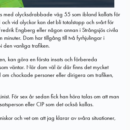
ängs med olycksdrabbade väg 55 som ibland kallats för
och vid olyckor kan det bli totalstopp och svårt för
Fredrik Engberg eller någon annan i Strångsjös civila
 minuter. Dom har tillgång till två fyrhjulingar i
bi den vanliga trafiken.
en, kan göra en första insats och förbereda
som väntar. När dom väl är där finns det mycket
nd om chockade personer eller dirigera om trafiken,
ist. För sex år sedan fick han höra talas om att man
insatsperson eller CIP som det också kallas.
niskor och vet om att jag klarar av svåra situationer,