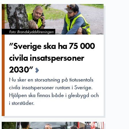
Foto: Brandskyddsföreningen
”Sverige ska ha 75 000
civila insatspers­oner
2030”
Nu sker en storsatsning på tiotusentals
civila insatspersoner runtom i Sverige.
Hjälpen ska finnas både i glesbygd och
i storstäder.