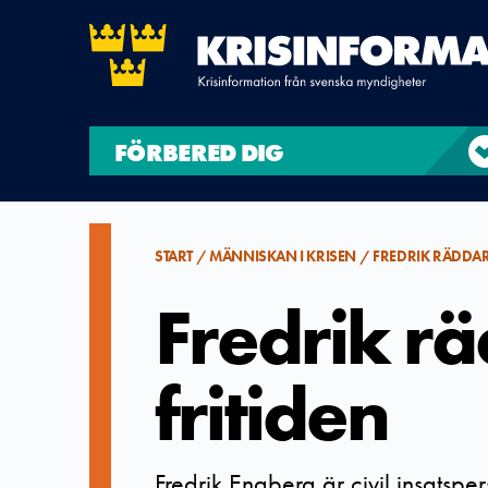
FÖRBERED DIG
START
MÄNNISKAN I KRISEN
FREDRIK RÄDDAR 
Fredrik rä
fritiden
Fredrik Engberg är civil insatsper