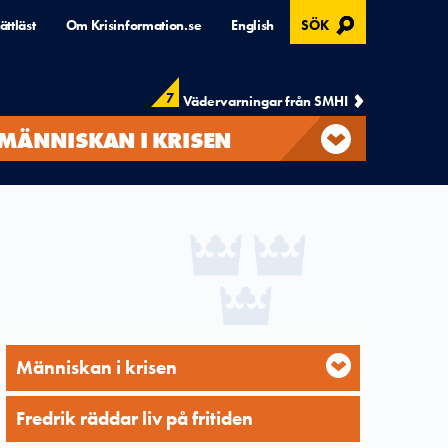
, ÖPPNAS I MODAL
ättläst
Om Krisinformation.se
English
SÖK
7
Vädervarningar från SMHI
MÄNNISKAN I KRISEN
Människan i krisen
Fredrik räddar liv på fritiden