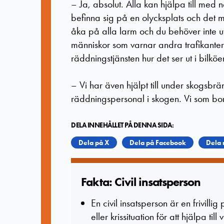
– Ja, absolut. Alla kan hjälpa till med n
befinna sig på en olycksplats och det
åka på alla larm och du behöver inte ut
människor som varnar andra trafikanter
räddningstjänsten hur det ser ut i bilköe
– Vi har även hjälpt till under skogsbrä
räddningspersonal i skogen. Vi som bor
DELA INNEHÅLLET PÅ DENNA SIDA:
Dela på X
Dela på Facebook
Dela 
Fakta: Civil insatspers­on
En civil insatsperson är en frivill
eller krissituation för att hjälpa til