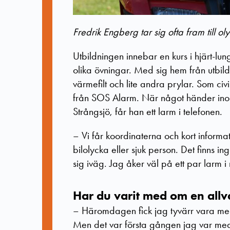
Fredrik Engberg tar sig ofta fram till ol
Utbildningen innebar en kurs i hjärt-lu
olika övningar. Med sig hem från utbil
värmefilt och lite andra prylar. Som civ
från SOS Alarm. När något händer inom
Strångsjö, får han ett larm i telefonen.
– Vi får koordinaterna och kort inform
bilolycka eller sjuk person. Det finns 
sig iväg. Jag åker väl på ett par larm 
Har du varit med om en all
– Häromdagen fick jag tyvärr vara me
Men det var första gången jag var med o