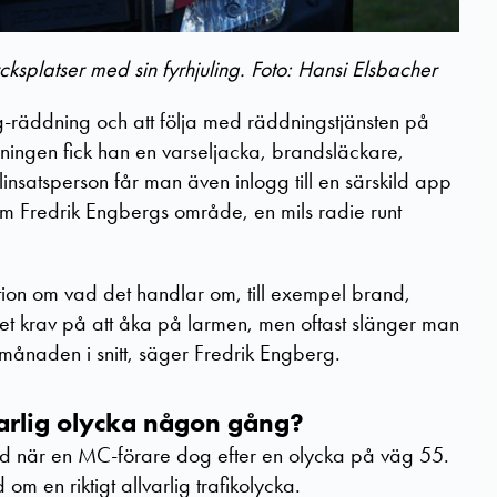
ycksplatser med sin fyrhjuling. Foto: Hansi Elsbacher
ng-räddning och att följa med räddningstjänsten på
dningen fick han en varseljacka, brandsläckare,
ilinsatsperson får man även inlogg till en särskild app
 Fredrik Engbergs område, en mils radie runt
ation om vad det handlar om, till exempel brand,
inget krav på att åka på larmen, men oftast slänger man
i månaden i snitt, säger Fredrik Engberg.
varlig olycka någon gång?
d när en MC-förare dog efter en olycka på väg 55.
m en riktigt allvarlig trafikolycka.