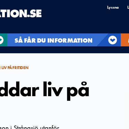
Lyssna
L
SÅ FÅR DU INFORMATION
LIV PÅ FRITIDEN
ddar liv på
son i Strångsjö utanför