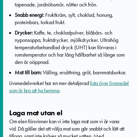
tapenade, jordnötssmör, nötter och frön.
Snabb energi:
Fruktkräm, sylt, choklad, honung,
proteinbars, torkad frukt.
Drycker:
Kaffe, te, chokladpulver, blåbärs- och
nyponsoppa, fruktdrycker, mjölkdrycker. Ultrahög
temperaturbehandlad dryck (UHT) kan förvaras i
rumstemperatur och har lång hållbarhet så länge som
den är oöppnad.
Mat till barn:
Välling, ersättning, gröt, barnmatsburkar.
Livsmedelsverket har en mer detaljerad
lista över livsmedel
som är bra att ha hemma
.
Laga mat utan el
Om elen försvinner kan vi inte laga mat som vi är vana
vid.
Då gäller det att välja mat som går snabbt och lätt att
tillaga, samt inte kräver så mycket vatten.
Med