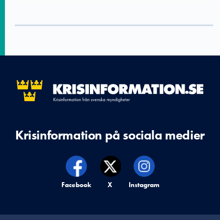
Krisinformation på sociala medier
Krisinformation på,
Facebook
Krisinformation på,
X
Krisinformation på,
Instagram