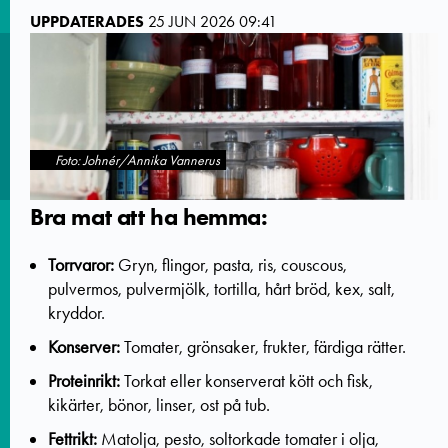
UPPDATERADES
25 JUN 2026 09:41
Foto: Johnér/Annika Vannerus
Bra mat att ha hemma:
Torrvaror:
Gryn, flingor, pasta, ris, couscous,
pulvermos, pulvermjölk, tortilla, hårt bröd, kex, salt,
kryddor.
Konserver:
Tomater, grönsaker, frukter, färdiga rätter.
Proteinrikt:
Torkat eller konserverat kött och fisk,
kikärter, bönor, linser, ost på tub.
Fettrikt:
Matolja, pesto, soltorkade tomater i olja,