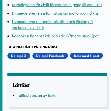
Myndigheten för civilt försvar om tillgång till mat i kris
Livsmedelsverkets information om matförråd vid kris
Livsmedelsverkets matförrådslista och förslag på
veckomeny vid kris
Kokboken Recept i kris och krig (Västerås stad) (pdf)
DELA INNEHÅLLET PÅ DENNA SIDA:
Dela på X
Dela på Facebook
Dela med E-post
Lättläst
Lättläst version av texten