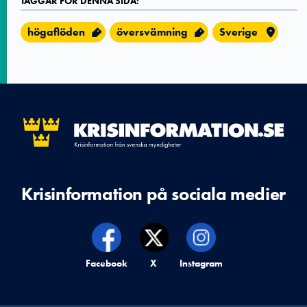
TAGGAR FÖR DENNA SIDA:
högaflöden
översvämning
Sverige
Krisinformation på sociala medier
Krisinformation på,
Facebook
Krisinformation på,
X
Krisinformation på,
Instagram