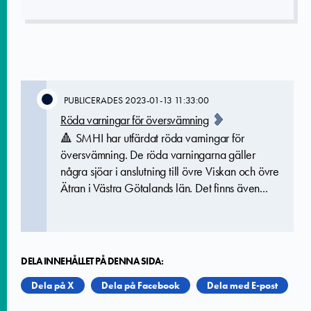
PUBLICERADES
2023-01-13 11:33:00
Röda varningar för översvämning
🔺 SMHI har utfärdat röda varningar för
översvämning. De röda varningarna gäller
några sjöar i anslutning till övre Viskan och övre
Ätran i Västra Götalands län. Det finns även...
DELA INNEHÅLLET PÅ DENNA SIDA:
Dela på X
Dela på Facebook
Dela med E-post