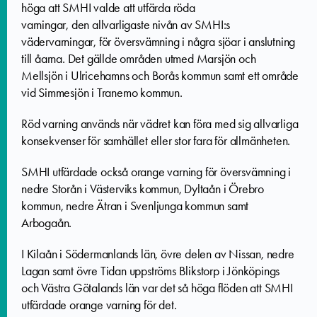
höga att SMHI valde att utfärda röda
varningar,
den
allvarligaste nivån av SMHI:s
vädervarningar,
för översvämning i några sjöar i anslutning
till åarna. Det gällde
områden utmed Marsjön och
Mellsjön i Ulricehamns och Borås kommun samt
ett område
vid Simmesjön i Tranemo kommun.
Röd v
arning används när vädret kan föra med sig allvarliga
konsekvenser för samhället eller stor fara för allmänheten.
SMHI utfärdade också orange varning för översvämning i
nedre Storån i Västerviks kommun, Dyltaån i Örebro
kommun, nedre Ätran i Svenljunga kommun samt
Arbogaån.
I Kilaån i Södermanlands län, övre delen av Nissan, nedre
Lagan samt övre Tidan uppströms Blikstorp i Jönköpings
och Västra Götalands län var det så höga flöden att SMHI
utfärdade orange varning för det.