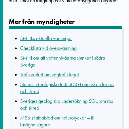
eller tillhör en riskgrupp bör vidta förebyggande åtgärder.
Mer från myndigheter
SMHI:s aktuella varningar
Checklista vid översvämning
SMHI om att vattennivåerna sjunker i södra
Sverige
Trafikverket om vägtrafikläget
Statens Geologiska Institut SGI om risken för ras
och skred
Sveriges geologiska undersökning SGU om ras
och skred
MSB:s faktablad om naturolyckor
–
till
fastighetsägare