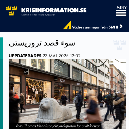
MENY
Vädervarningar från SMHI
5
سوء قصد تروریستی
UPPDATERADES
23 MAJ 2025 12:02
Foto: Thomas Henrikson/Myndigheten för civilt försvar