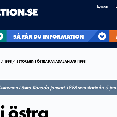
Lyssna
L
SÅ FÅR DU INFORMATION
R
1998
ISSTORMEN I ÖSTRA KANADA JANUARI 1998
Isstormen i östra Kanada januari 1998
som startade
5 jan
i östra