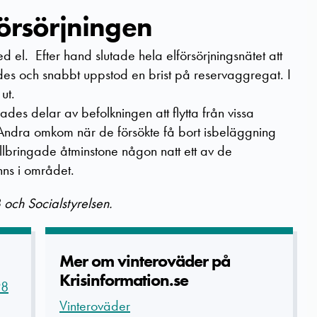
försörjningen
l. Efter hand slutade hela elförsörjningsnätet att
des och snabbt uppstod en brist på reservaggregat. I
ut.
es delar av befolkningen att flytta från vissa
l. Andra omkom när de försökte få bort isbeläggning
llbringade åtminstone någon natt ett av de
ns i området.
och Socialstyrelsen.
Mer om vinteroväder på
Krisinform­ation.se
98
Vinteroväder