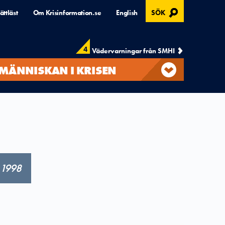
, ÖPPNAS I MODAL
ättläst
Om Krisinformation.se
English
SÖK
4
Vädervarningar från SMHI
MÄNNISKAN I KRISEN
 1998