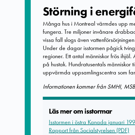
Störning i energi
Många hus i Montreal värmdes upp med e
fungera. Tre miljoner invånare drabba
vissa fall slogs även vattenförsörjningen 
Under de dagar isstormen pågick tvingad
regioner. Ett antal människor frös ihjä
på hustak. Hundratusentals människor ti
uppvärmda uppsamlingscentra som fan
Informationen kommer från SMHI, MSB 
Läs mer om isstormar
Isstormen i östra Kanada januari 19
Rapport från Socialstyrelsen (PDF)