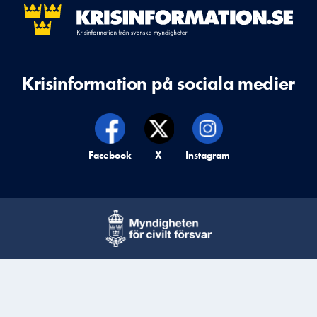
Krisinformation på sociala medier
Krisinformation på,
Facebook
Krisinformation på,
X
Krisinformation på,
Instagram