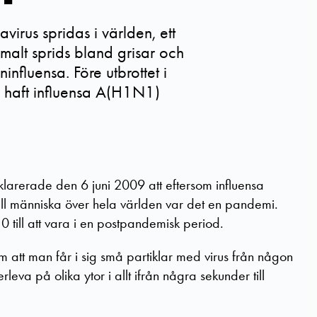
virus spridas i världen, ett
alt sprids bland grisar och
influensa. Före utbrottet i
 haft influensa A(H1N1)
arerade den 6 juni 2009 att eftersom influensa
l människa över hela världen var det en pandemi.
 till att vara i en postpandemisk period.
om att man får i sig små partiklar med virus från någon
rleva på olika ytor i allt ifrån några sekunder till