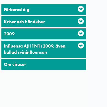
Förbered dig
Kriser och händelser
2009
Influensa A(H1N1) 2009, även
kallad svininfluensan
Om viruset