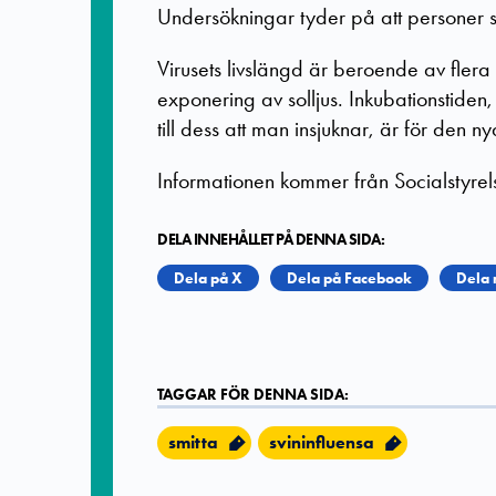
Undersökningar tyder på att personer so
Virusets livslängd är beroende av flera
exponering av solljus. Inkubationstiden, 
till dess att man insjuknar, är för den nya
Informationen kommer från Socialstyrelse
DELA INNEHÅLLET PÅ DENNA SIDA:
Dela på X
Dela på Facebook
Dela 
TAGGAR FÖR DENNA SIDA:
smitta
svininfluensa