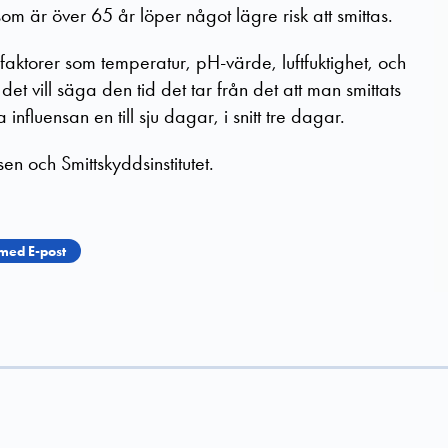
m är över 65 år löper något lägre risk att smittas.
 faktorer som temperatur, pH-värde, luftfuktighet, och
det vill säga den tid det tar från det att man smittats
 influensan en till sju dagar, i snitt tre dagar.
n och Smittskyddsinstitutet.
med E-post