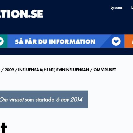
Lyssna
L
SÅ FÅR DU INFORMATION
R
2009
INFLUENSA A(H1N1) SVININFLUENSAN
OM VIRUSET
Om viruset
som startade
6 nov 2014
t