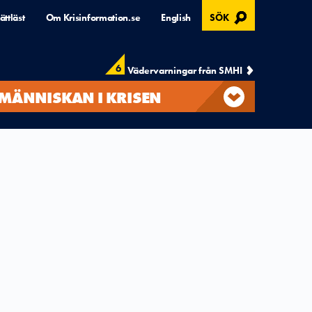
, ÖPPNAS I MODAL
ättläst
Om Krisinformation.se
English
SÖK
6
Vädervarningar från SMHI
MÄNNISKAN I KRISEN