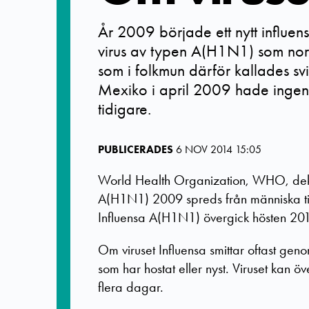
År 2009 började ett nytt influensa
virus av typen A(H1N1) som norm
som i folkmun därför kallades svin
Mexiko i april 2009 hade ingen
tidigare.
PUBLICERADES
6 NOV 2014 15:05
World Health Organization, WHO, dekl
A(H1N1) 2009 spreds från människa til
Influensa A(H1N1) övergick hösten 2010
Om viruset Influensa smittar oftast gen
som har hostat eller nyst. Viruset kan öve
flera dagar.