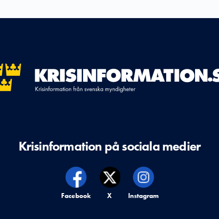
Krisinformation på sociala medier
Krisinformation på,
Facebook
Krisinformation på,
X
Krisinformation på,
Instagram