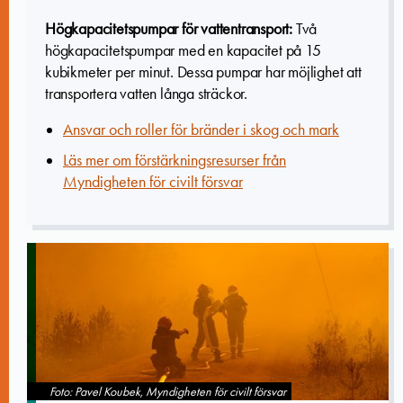
Högkapacitetspumpar för vattentransport:
Två
högkapacitetspumpar med en kapacitet på 15
kubikmeter per minut. Dessa pumpar har möjlighet att
transportera vatten långa sträckor.
Ansvar och roller för bränder i skog och mark
Läs mer om förstärkningsresurser från
Myndigheten för civilt försvar
Foto: Pavel Koubek, Myndigheten för civilt försvar