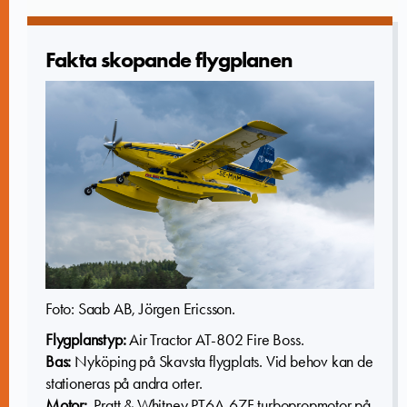
Fakta skopande flygplanen­
Foto: Saab AB, Jörgen Ericsson.
Flygplanstyp:
Air Tractor AT-802 Fire Boss.
Bas:
Nyköping på Skavsta flygplats. Vid behov kan de
stationeras på andra orter.
Motor:
Pratt & Whitney PT6A-67F turbopropmotor på