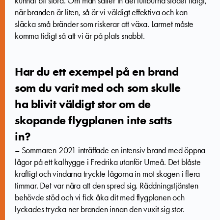
kunnat bli stora. Om man sätter in det luftburna stödet tidigt,
när branden är liten, så är vi väldigt effektiva och kan
släcka små bränder som riskerar att växa. Larmet måste
komma tidigt så att vi är på plats snabbt.
Har du ett exempel på en brand
som du varit med och som skulle
ha blivit väldigt stor om de
skopande flygplanen inte satts
in?
– Sommaren 2021 inträffade en intensiv brand med öppna
lågor på ett kalhygge i Fredrika utanför Umeå. Det blåste
kraftigt och vindarna tryckte lågorna in mot skogen i flera
timmar. Det var nära att den spred sig. Räddningstjänsten
behövde stöd och vi fick åka dit med flygplanen och
lyckades trycka ner branden innan den vuxit sig stor.