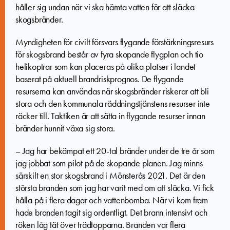
håller sig undan när vi ska hämta vatten för att släcka
skogsbränder.
Myndigheten för civilt försvars flygande förstärkningsresurs
för skogsbrand består av fyra skopande flygplan och tio
helikoptrar som kan
placeras på olika platser i landet
baserat på aktuell brandriskprognos.
De flygande
resurserna kan användas när skogsbränder riskerar att bli
stora och den kommunala räddningstjänstens resurser inte
räcker till. Taktiken är att sätta in flygande resurser innan
bränder hunnit växa sig stora.
– Jag har bekämpat ett 20-tal bränder under de tre år som
jag jobbat som pilot på de skopande planen. Jag minns
särskilt en stor skogsbrand i Mönsterås 2021. Det är den
största branden som jag har varit med om att släcka. Vi fick
hålla på i flera dagar och vattenbomba. När vi kom fram
hade branden tagit sig ordentligt. Det brann intensivt och
röken låg tät över trädtopparna. Branden var flera