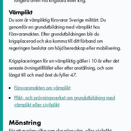
fungera även vid krigsfara eller krig.
Värnplikt
Du som är värnpliktig försvarar Sverige militärt. Du
genomför en grundutbildning med värnplikt hos
Försvarsmakten. Efter grundutbildningen blir du
krigsplacerad och ska komma till ditt förband om
regeringen beslutar om höjd beredskap eller mobilisering.
Krigsplaceringen för en värnpliktig gäller i 10 år efter det
senaste övningstillfället eller efter anställning, och som
längst till och med året du fyller 47.
Försvarsmakten om värnplikt
Plikt- och prövningsverket om grundutbildning med
värnplikt eller civilplikt
Mönstring
För att avgöra vilka som ska göra värn- eller civilplikt