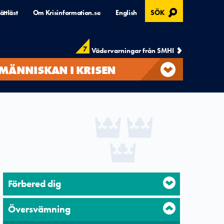
, ÖPPNAS I MODAL
ättläst
Om Krisinformation.se
English
SÖK
7
Vädervarningar från SMHI
MÄNNISKAN I KRISEN
Förbered dig
Översvämning