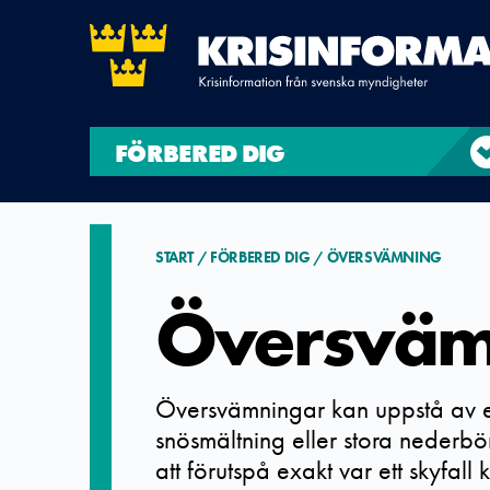
FÖRBERED DIG
START
FÖRBERED DIG
ÖVERSVÄMNING
Översväm
Översvämningar kan uppstå av en
snösmältning eller stora nederbö
att förutspå exakt var ett skyfall