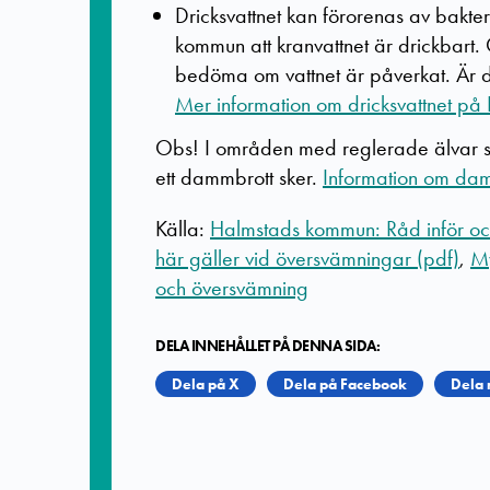
Dricksvattnet kan förorenas av bakte
kommun att kranvattnet är drickbart.
bedöma om vattnet är påverkat. Är du
Mer information om dricksvattnet på 
Obs! I områden med reglerade älvar 
ett dammbrott sker.
Information om da
Källa:
Halmstads kommun: Råd inför oc
här gäller vid översvämningar (pdf)
,
My
och översvämning
DELA INNEHÅLLET PÅ DENNA SIDA:
Dela på X
Dela på Facebook
Dela 