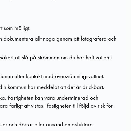
t som möjligt.
h dokumentera allt noga genom att fotografera och
r säkert att slå på strömmen om du har haft vatten i
enen efter kontakt med översvämningsvattnet.
s din kommun har meddelat att det är drickbart.
llbaka. Fastigheten kan vara underminerad och
arligt att vistas i fastigheten till följd av risk för
ter och dörrar eller använd en avfuktare.