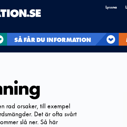
Lyssna
L
SÅ FÅR DU INFORMATION
ning
 rad orsaker, till exempel
rdsmängder. Det är ofta svårt
 kommer slå ner. Så här