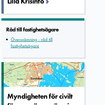
Lilla Krisinfo
Råd till fastighets­ägare
Översvämning - råd till
fastighetsägare
Myndighete­n för civilt