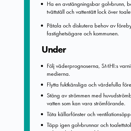
Ha en avstängningsbar golvbrunn, bac
tvättställ och vattentätt lock över toale
Påtala och diskutera behov av för
fastighetsägare och kommunen.
Under
Följ väderprognoserna, SMHI:s varn
medierna.
Flytta fuktkänsliga och värdefulla för
Stäng av strömmen med huvudströmbry
vatten som kan vara strömförande.
Täta källarfönster och ventilationsöpp
Täpp igen golvbrunnar och toalettstol