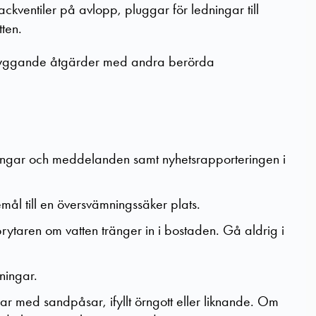
kventiler på avlopp, pluggar för ledningar till
tten.
ebyggande åtgärder med andra berörda
ingar och meddelanden samt nyhetsrapporteringen i
emål till en översvämningssäker plats.
taren om vatten tränger in i bostaden. Gå aldrig i
ningar.
ar med sandpåsar, ifyllt örngott eller liknande. Om