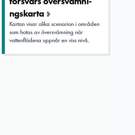
försvars översvämni­
ngskarta
Kartan visar olika scenarion i områden
som hotas av översvämning när
vattenflödena uppnår en viss nivå.