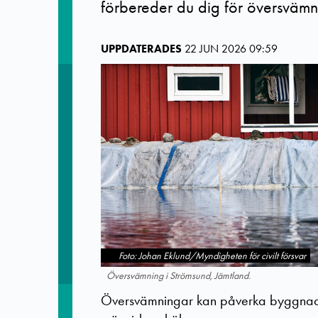
förbereder du dig för översvämn
UPPDATERADES
22 JUN 2026 09:59
Foto: Johan Eklund/Myndigheten för civilt försvar
Översvämning i Strömsund, Jämtland.
Översvämningar kan påverka byggnader