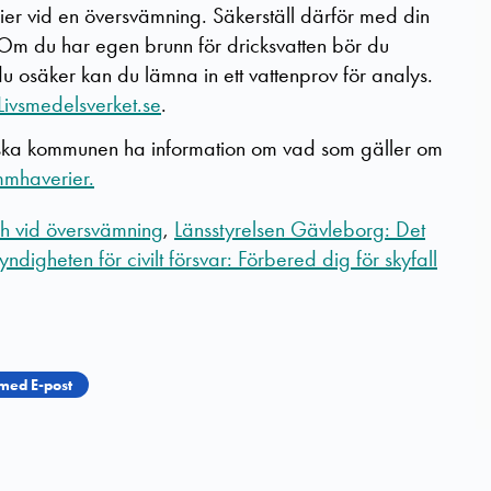
rier vid en översvämning.
Säkerställ därför med din
 Om du har egen brunn för dricksvatten bör du
 osäker kan du lämna in ett vattenprov för analys.
Livsmedelsverket.se
.
ska kommunen ha information om vad som gäller om
mmhaverier.
h vid översvämning
,
Länsstyrelsen Gävleborg: Det
ndigheten för civilt försvar: Förbered dig för skyfall
med E-post