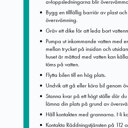
avloppsledningarna blir översvämm
Bygg en tillfällig barriär av plast o
översvämning.
Gräv ett dike för att leda bort vatte
Pumpa ut inkommande vatten med en l
mellan trycket på insidan och utsid
huset är mättad med vatten kan källar
töms på vatten.
Flytta bilen till en hög plats.
Undvik att gå eller köra bil genom
Stanna kvar på ett högt ställe där d
lämna din plats på grund av översv
Håll kontakten med grannarna. Ni k
Kontakta Räddningstjänsten på 112 om 