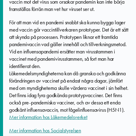
vaccin mot det virus som orsakar pandemin kan inte börja
framställas förrän man vet hur viruset ser ut.
För att man vid en pandemi snabbt ska kunna bygga lager
med vaccin gör vaccintillverkaren prototyper. Det är ett sätt
att skynda på processen. Prototypen liknar ett framtida
pandemivaccin vad gäller innehåll och tillverkningsmetod.
Vid en influensapandemi ersätter man virusstammen i
vaccinet med pandemivirusstammen, så fort man har
identifierat den.
Läkemedelsmyndigheterna kan då granska och godkänna
förändringen av vaccinet på endast några dagar, jämfört
med om myndigheterna skulle värdera vaccinet i sin helhet.
Det finns idag fyra godkända prototypvacciner. Det finns
också pre-pandemiska vacciner, och av dessa ett enda
godkänt influensavaccin, mot fågelinfluensavirus (H5N1).
Mer information hos Läkemedelsverket
Mer information hos Socialstyrelsen