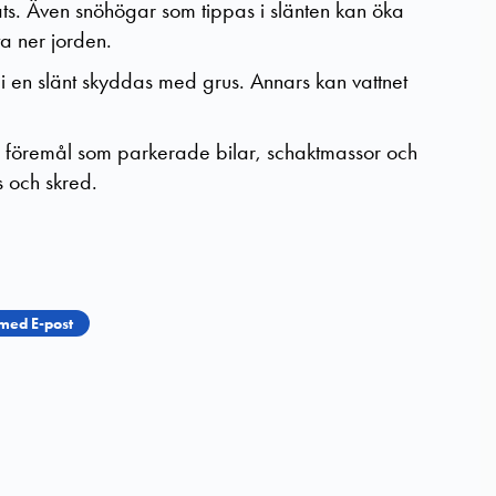
ats. Även snöhögar som tippas i slänten kan öka
a ner jorden.
pp i en slänt skyddas med grus.
Annars kan vattnet
a föremål som parkerade bilar, schaktmassor och
s och skred.
med E-post