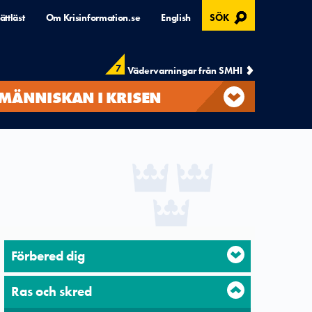
, ÖPPNAS I MODAL
ättläst
Om Krisinformation.se
English
SÖK
7
Vädervarningar från SMHI
MÄNNISKAN I KRISEN
Förbered dig
Ras och skred