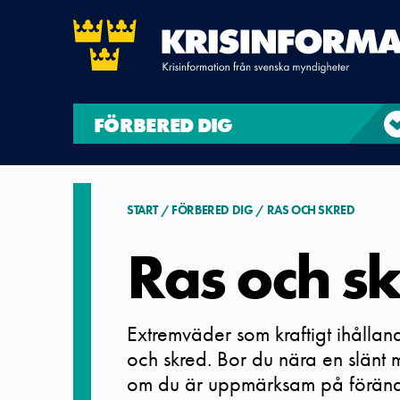
FÖRBERED DIG
START
FÖRBERED DIG
RAS OCH SKRED
Ras och s
Extremväder som kraftigt ihålland
och skred. Bor du nära en slänt m
om du är uppmärksam på förändr