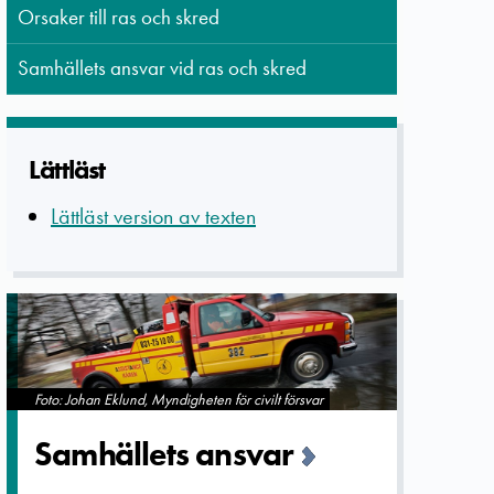
Orsaker till ras och skred
Samhällets ansvar vid ras och skred
Lättläst
Lättläst version av texten
Foto: Johan Eklund, Myndigheten för civilt försvar
Samhällets­ ansvar