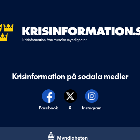
Krisinformation på sociala medier
Krisinformation på,
Facebook
Krisinformation på,
X
Krisinformation på,
Instagram