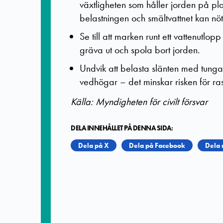
växtligheten som håller jorden på pl
belastningen och smältvattnet kan nöt
Se till att marken runt ett vattenutlo
gräva ut och spola bort jorden.
Undvik att belasta slänten med tung
vedhögar – det minskar risken för ra
Källa: Myndigheten för civilt försvar
DELA INNEHÅLLET PÅ DENNA SIDA:
Dela på X
Dela på Facebook
Dela 