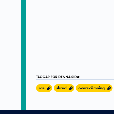
TAGGAR FÖR DENNA SIDA:
ras
skred
översvämning