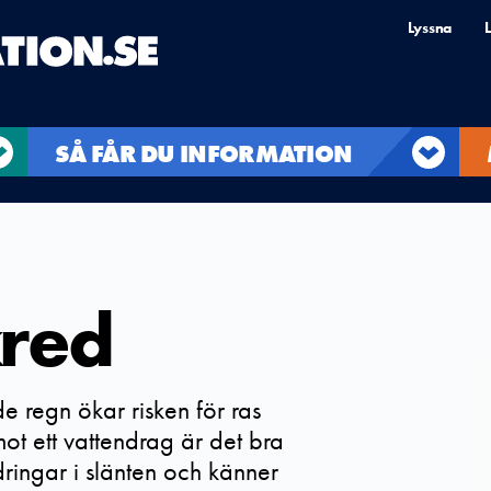
Lyssna
L
SÅ FÅR DU INFORMATION
kred
e regn ökar risken för ras
ot ett vattendrag är det bra
ingar i slänten och känner