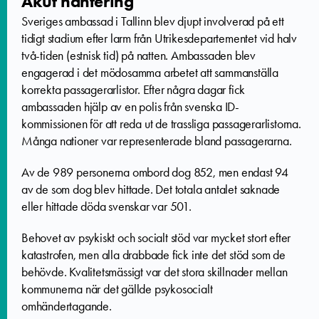
Akut hantering
Sveriges ambassad i Tallinn blev djupt involverad på ett
tidigt stadium efter larm från Utrikesdepartementet vid halv
två-tiden (estnisk tid) på natten. Ambassaden blev
engagerad i det mödosamma arbetet att sammanställa
korrekta passagerarlistor. Efter några dagar fick
ambassaden hjälp av en polis från svenska ID-
kommissionen för att reda ut de trassliga passagerarlistorna.
Många nationer var representerade bland passagerarna.
Av de 989 personerna ombord dog 852, men endast 94
av de som dog blev hittade. Det totala antalet saknade
eller hittade döda svenskar var 501.
Behovet av psykiskt och socialt stöd var mycket stort efter
katastrofen, men alla drabbade fick inte det stöd som de
behövde. Kvalitetsmässigt var det stora skillnader mellan
kommunerna när det gällde psykosocialt
omhändertagande.