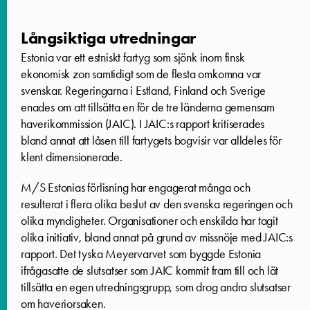
Långsiktiga utredningar
Estonia var ett estniskt fartyg som sjönk inom finsk
ekonomisk zon samtidigt som de flesta omkomna var
svenskar. Regeringarna i Estland, Finland och Sverige
enades om att tillsätta en för de tre länderna gemensam
haverikommission (JAIC). I JAIC:s rapport kritiserades
bland annat att låsen till fartygets bogvisir var alldeles för
klent dimensionerade.
M/S Estonias förlisning har engagerat många och
resulterat i flera olika beslut av den svenska regeringen och
olika myndigheter. Organisationer och enskilda har tagit
olika initiativ, bland annat på grund av missnöje med JAIC:s
rapport. Det tyska Meyervarvet som byggde Estonia
ifrågasatte de slutsatser som JAIC kommit fram till och lät
tillsätta en egen utredningsgrupp, som drog andra slutsatser
om haveriorsaken.