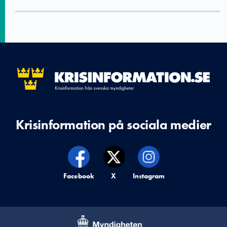
Krisinformation på sociala medier
Krisinformation på,
Facebook
Krisinformation på,
X
Krisinformation på,
Instagram