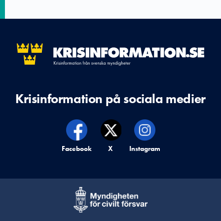
Krisinformation på sociala medier
Krisinformation på,
Facebook
Krisinformation på,
X
Krisinformation på,
Instagram