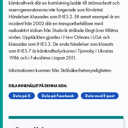
kärnkraftverk där en kortslutning ledde till strömavbrott och
reservgeneratorerna inte fungerade som förväntat.
Händelsen klassades som INES 2. Ett annat exempel är en
incident från 2002 där en transportbehållare med
radioaktivt iridium från Studsvik strålade långt över tillåtna
nivåer. Upptäckten gjordes i New Orleans i USA och
klassades som INES 3. De enda händelser som klassats
som INES 7 är kärnkraftsolyckorna i Tjornoby i Ukraina
1986 och i Fukushima i Japan 2011.
Informationen kommer från Strålsäkerhetsmyndigheten
DELA INNEHÅLLET PÅ DENNA SIDA:
Dela på X
Dela på Facebook
Dela med E-post