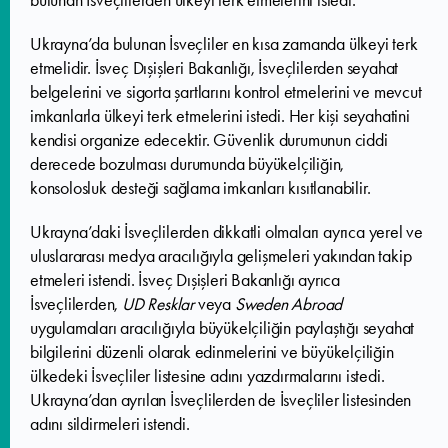
bulunan İsveçlilerden ülkeyi terk etmelerini istedi.
Ukrayna’da bulunan İsveçliler en kısa zamanda ülkeyi terk
etmelidir. İsveç Dışişleri Bakanlığı, İsveçlilerden seyahat
belgelerini ve sigorta şartlarını kontrol etmelerini ve mevcut
imkanlarla ülkeyi terk etmelerini istedi. Her kişi seyahatini
kendisi organize edecektir. Güvenlik durumunun ciddi
derecede bozulması durumunda büyükelçiliğin,
konsolosluk desteği sağlama imkanları kısıtlanabilir.
Ukrayna’daki İsveçlilerden dikkatli olmaları ayrıca yerel ve
uluslararası medya aracılığıyla gelişmeleri yakından takip
etmeleri istendi. İsveç Dışişleri Bakanlığı ayrıca
İsveçlilerden,
UD Resklar
veya
Sweden Abroad
uygulamaları aracılığıyla büyükelçiliğin paylaştığı seyahat
bilgilerini düzenli olarak edinmelerini ve büyükelçiliğin
ülkedeki İsveçliler listesine adını yazdırmalarını istedi.
Ukrayna’dan ayrılan İsveçlilerden de İsveçliler listesinden
adını sildirmeleri istendi.