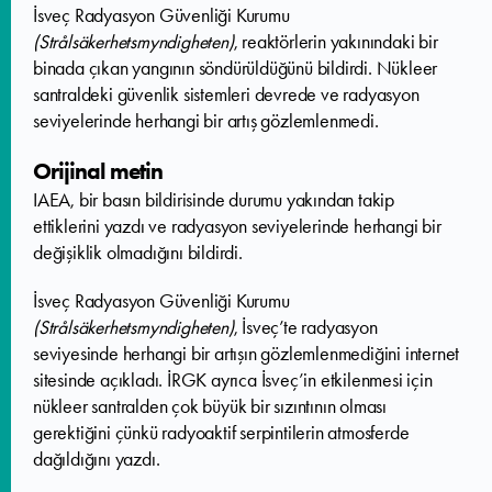
İsveç Radyasyon Güvenliği Kurumu
(Strålsäkerhetsmyndigheten)
, reaktörlerin yakınındaki bir
binada çıkan yangının söndürüldüğünü bildirdi. Nükleer
santraldeki güvenlik sistemleri devrede ve radyasyon
seviyelerinde herhangi bir artış gözlemlenmedi.
Orijinal metin
IAEA, bir basın bildirisinde durumu yakından takip
ettiklerini yazdı ve radyasyon seviyelerinde herhangi bir
değişiklik olmadığını bildirdi.
İsveç Radyasyon Güvenliği Kurumu
(Strålsäkerhetsmyndigheten)
, İsveç’te radyasyon
seviyesinde herhangi bir artışın gözlemlenmediğini internet
sitesinde açıkladı. İRGK ayrıca İsveç’in etkilenmesi için
nükleer santralden çok büyük bir sızıntının olması
gerektiğini çünkü radyoaktif serpintilerin atmosferde
dağıldığını yazdı.