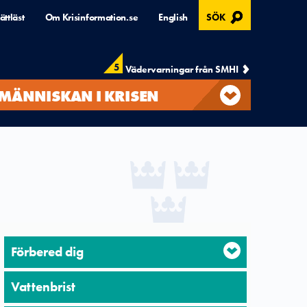
, ÖPPNAS I MODAL
ättläst
Om Krisinformation.se
English
SÖK
5
Vädervarningar från SMHI
MÄNNISKAN I KRISEN
Förbered dig
Vattenbrist