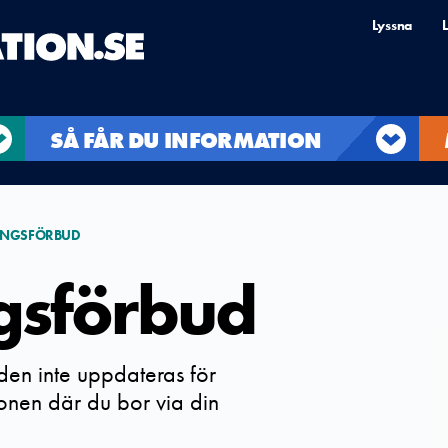
Lyssna
L
SÅ FÅR DU INFORMATION
INGSFÖRBUD
gsförbud
 den inte uppdateras för
ationen där du bor via din