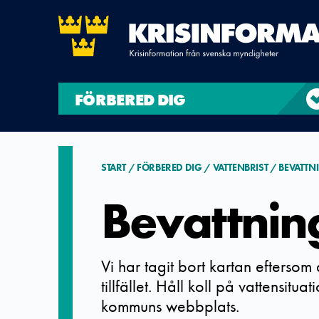
FÖRBERED DIG
START
FÖRBERED DIG
VATTENBRIST
BEVATTN
Bevattnin
Vi har tagit bort kartan eftersom
tillfället. Håll koll på vattensitu
kommuns webbplats.