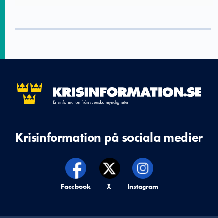
Krisinformation på sociala medier
Krisinformation på,
Facebook
Krisinformation på,
X
Krisinformation på,
Instagram