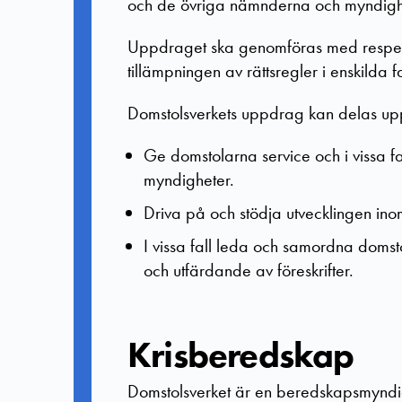
och de övriga nämnderna och myndighe
Uppdraget ska genomföras med respekt 
tillämpningen av rättsregler i enskilda f
Domstolsverkets uppdrag kan delas upp 
Ge domstolarna service och i vissa fal
myndigheter.
Driva på och stödja utvecklingen in
I vissa fall leda och samordna domsto
och utfärdande av föreskrifter.
Krisberedskap
Domstolsverket är en beredskapsmyndig