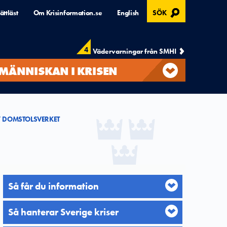
, ÖPPNAS I MODAL
ättläst
Om Krisinformation.se
English
SÖK
4
Vädervarningar från SMHI
MÄNNISKAN I KRISEN
DOMSTOLSVERKET
Så får du information
Så hanterar Sverige kriser