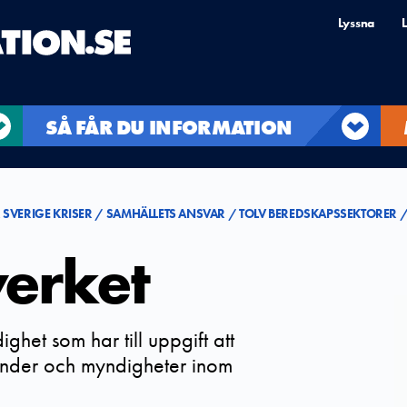
Lyssna
L
SÅ FÅR DU INFORMATION
 SVERIGE KRISER
SAMHÄLLETS ANSVAR
TOLV BEREDSKAPSSEKTORER
erket
ghet som har till uppgift att
mnder och myndigheter inom