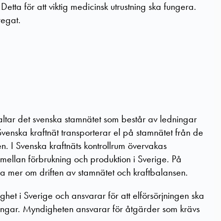
 Detta för att viktig medicinsk utrustning ska fungera.
regat.
altar det svenska stamnätet som består av ledningar
enska kraftnät transporterar el på stamnätet från de
ten. I Svenska kraftnäts kontrollrum övervakas
s mellan förbrukning och produktion i Sverige. På
a mer om driften av stamnätet och kraftbalansen.
et i Sverige och ansvarar för att elförsörjningen ska
örningar. Myndigheten ansvarar för åtgärder som krävs