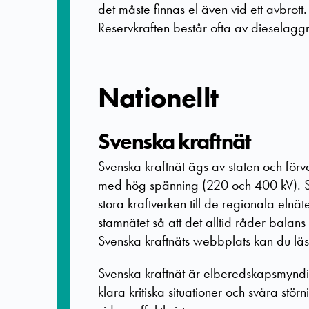
det måste finnas el även vid ett avbrott.
Reservkraften består ofta av dieselagg
Nationellt
Svenska kraftnät
Svenska kraftnät ägs av staten och förv
med hög spänning (220 och 400 kV). Sv
stora kraftverken till de regionala elnä
stamnätet så att det alltid råder balan
Svenska kraftnäts webbplats kan du läs
Svenska kraftnät är elberedskapsmyndigh
klara kritiska situationer och svåra st