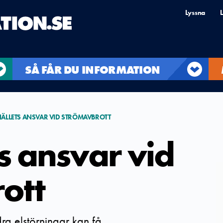
Lyssna
L
SÅ FÅR DU INFORMATION
ÄLLETS ANSVAR VID STRÖMAVBROTT
s ansvar vid
ott
ra elstörningar kan få