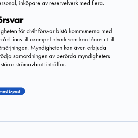
ersonal, inköpare av reservelverk med flera.
örsvar
gheten för civilt försvar bistå kommunerna med
råd finns till exempel elverk som kan lånas ut till
örsörjningen. Myndigheten kan även erbjuda
t stödja samordningen av berörda myndigheters
större strömavbrott inträffar.
med E-post