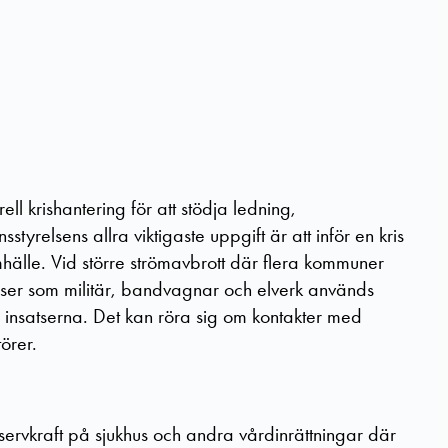
l krishantering för att stödja ledning,
tyrelsens allra viktigaste uppgift är att inför en kris
mhälle. Vid större strömavbrott där flera kommuner
rser som militär, bandvagnar och elverk används
a insatserna. Det kan röra sig om kontakter med
örer.
eservkraft på sjukhus och andra vårdinrättningar där