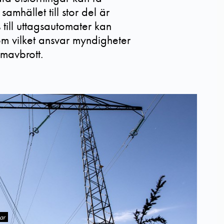
amhället till stor del är
s till uttagsautomater kan
m vilket ansvar myndigheter
ömavbrott.
ar