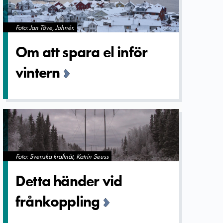
Foto: Jan Töve, Johnér.
Om att spara el inför
vintern
Foto: Svenska kraftnät, Katrin Seuss
Detta händer vid
frånkoppli­ng