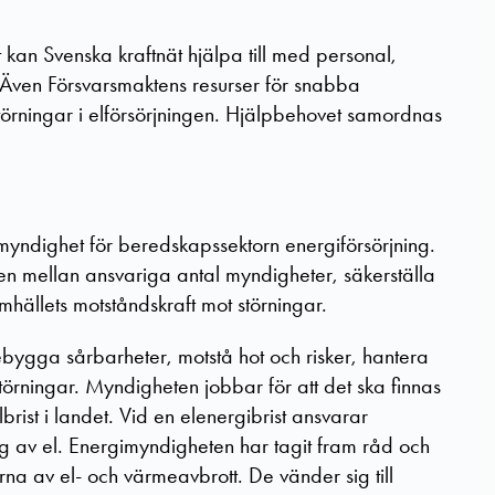
kan Svenska kraftnät hjälpa till med personal,
 Även Försvarsmaktens resurser för snabba
 störningar i elförsörjningen. Hjälpbehovet samordnas
yndighet för beredskapssektorn energiförsörjning.
en mellan ansvariga antal myndigheter, säkerställa
amhällets motståndskraft mot störningar.
bygga sårbarheter, motstå hot och risker, hantera
 störningar. Myndigheten jobbar för att det ska finnas
brist i landet. Vid en elenergibrist ansvarar
g av el. Energimyndigheten har tagit fram råd och
erna av el- och värmeavbrott. De vänder sig till