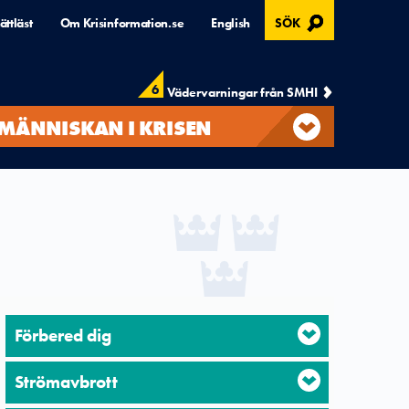
, ÖPPNAS I MODAL
ättläst
Om Krisinformation.se
English
SÖK
6
Vädervarningar från SMHI
MÄNNISKAN I KRISEN
Förbered dig
Strömavbrott