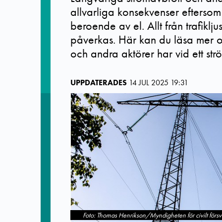
allvarliga konsekvenser eftersom s
beroende av el. Allt från trafiklju
påverkas. Här kan du läsa mer o
och andra aktörer har vid ett str
UPPDATERADES
14 JUL 2025 19:31
Foto: Thomas Henrikson/Myndigheten för civilt försv