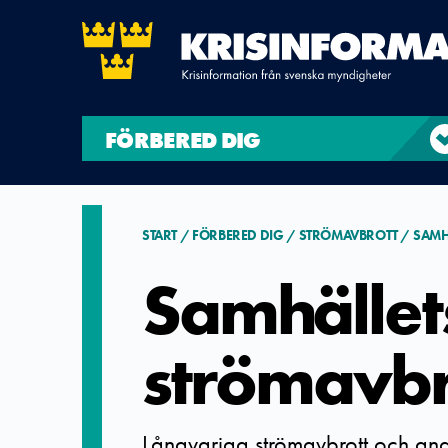
FÖRBERED DIG
START
FÖRBERED DIG
STRÖMAVBROTT
SAMH
Samhället
strömavbr
Långvariga strömavbrott och and