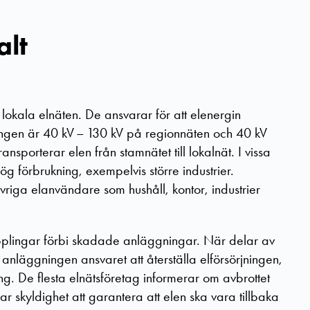
alt
lokala elnäten. De ansvarar för att elenergin
ngen är 40 kV – 130 kV på regionnäten och 40 kV
nsporterar elen från stamnätet till lokalnät. I vissa
ög förbrukning, exempelvis större industrier.
 övriga elanvändare som hushåll, kontor, industrier
pplingar förbi skadade anläggningar. När delar av
nläggningen ansvaret att återställa elförsörjningen,
g. De flesta elnätsföretag informerar om avbrottet
r skyldighet att garantera att elen ska vara tillbaka