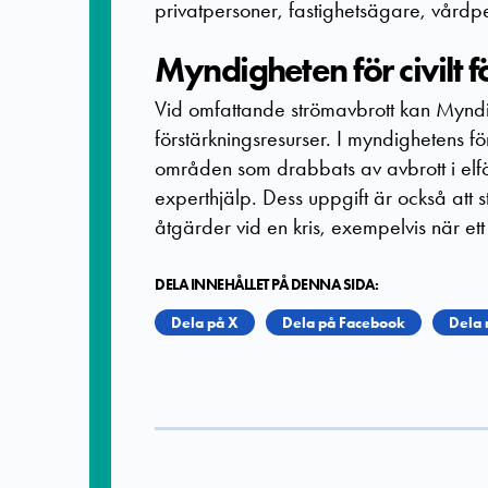
privatpersoner, fastighetsägare, vårdp
Myndigheten för civilt f
Vid omfattande strömavbrott kan Myndi
förstärkningsresurser. I myndighetens för
områden som drabbats av avbrott i elf
experthjälp. Dess uppgift är också at
åtgärder vid en kris, exempelvis när ett 
DELA INNEHÅLLET PÅ DENNA SIDA:
Dela på X
Dela på Facebook
Dela 