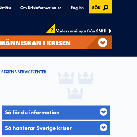
, ÖPPNAS I MODAL
ättläst
Om Krisinformation.se
English
SÖK
7
Vädervarningar från SMHI
MÄNNISKAN I KRISEN
STATENS SERVICECENTER
Så får du information
Så hanterar Sverige kriser