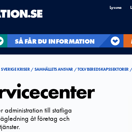
Lyssna
L
SÅ FÅR DU INFORMATION
 SVERIGE KRISER
SAMHÄLLETS ANSVAR
TOLV BEREDSKAPSSEKTORER
rvicecenter
administration till statliga
ägledning åt företag och
jänster.