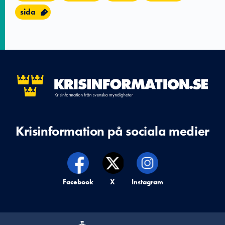
sida
Krisinformation på sociala medier
Krisinformation på,
Facebook
Krisinformation på,
X
Krisinformation på,
Instagram