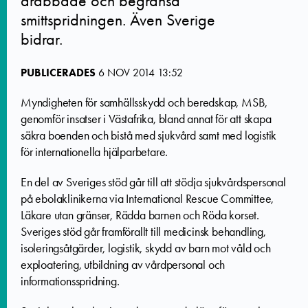
drabbade och begränsa
smittspridningen. Även Sverige
bidrar.
PUBLICERADES
6 NOV 2014 13:52
Myndigheten för samhällsskydd och beredskap, MSB,
genomför insatser i Västafrika, bland annat för att skapa
säkra boenden och bistå med sjukvård samt med logistik
för internationella hjälparbetare.
En del av Sveriges stöd går till att stödja sjukvårdspersonal
på ebolaklinikerna via International Rescue Committee,
Läkare utan gränser, Rädda barnen och Röda korset.
Sveriges stöd går framförallt till medicinsk behandling,
isoleringsåtgärder, logistik, skydd av barn mot våld och
exploatering, utbildning av vårdpersonal och
informationsspridning.