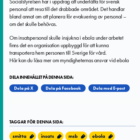
Socialstyrelsen har i uppdrag att underlätta för svensk
personal att resa till det drabbade området. Det handlar
bland annat om att planera för evakuering av personal –
om det skulle behövas.
Om insatspersonal skulle insjukna i ebola under arbetet
finns det en organisation uppbyggd för att kunna
transportera hem personen till Sverige för vård.
Här kan du läsa mer om myndigheternas ansvar vid ebola
DELA INNEHÅLLET PÅ DENNA SIDA:
Dela på X
Dela på Facebook
Dela med E-post
TAGGAR FÖR DENNA SIDA:
smitta
insats
msb
ebola