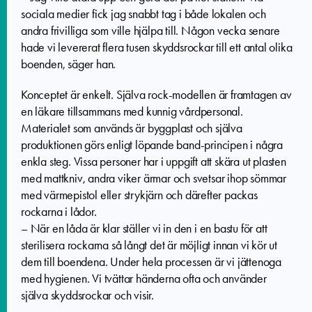
sociala medier fick jag snabbt tag i både lokalen och
andra frivilliga som ville hjälpa till. Någon vecka senare
hade vi levererat flera tusen skyddsrockar till ett antal olika
boenden, säger han.
Konceptet är enkelt. Själva rock-modellen är framtagen av
en läkare tillsammans med kunnig vårdpersonal.
Materialet som används är byggplast och själva
produktionen görs enligt löpande band-principen i några
enkla steg. Vissa personer har i uppgift att skära ut plasten
med mattkniv, andra viker ärmar och svetsar ihop sömmar
med värmepistol eller strykjärn och därefter packas
rockarna i lådor.
–
När en låda är klar ställer vi in den i en bastu för att
sterilisera rockarna så långt det är möjligt innan vi kör ut
dem till boendena. Under hela processen är vi jättenoga
med hygienen. Vi tvättar händerna ofta och använder
själva skyddsrockar och visir.