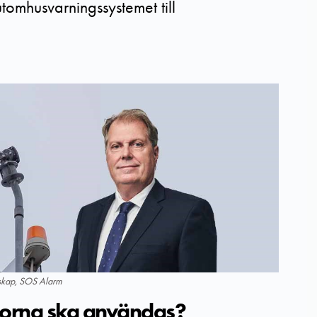
tomhusvarningssystemet till
dskap, SOS Alarm
orna ska användas?