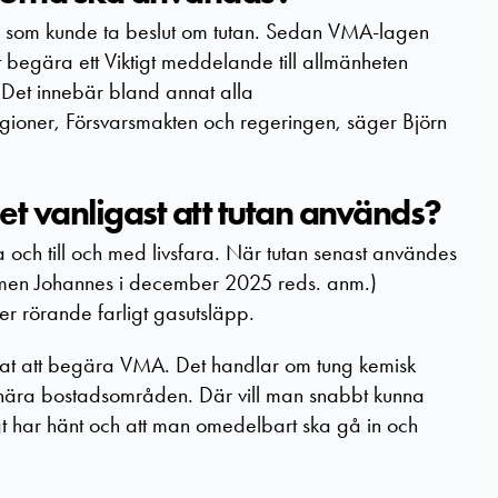
e som kunde ta beslut om tutan. Sedan VMA-lagen
begära ett Viktigt meddelande till allmänheten
Det innebär bland annat alla
ioner, Försvarsmakten och regeringen, säger Björn
det vanligast att tutan används?
och till och med livsfara. När tutan senast användes
men Johannes i december 2025 reds. anm.)
r rörande farligt gasutsläpp.
ndat att begära VMA. Det handlar om tung kemisk
 nära bostadsområden. Där vill man snabbt kunna
t har hänt och att man omedelbart ska gå in och