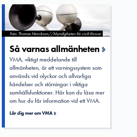
Foto: Thomas Henrikson//Myndigheten för civilt försvar
Så varnas allmänhete­n
VMA, viktigt meddelande till
allmänheten, är ett varningssystem som
används vid olyckor och allvarliga
händelser och störningar i viktiga
samhällsfunktioner. Här kan du läsa mer
om hur du får information vid ett VMA.
Lär dig mer om VMA