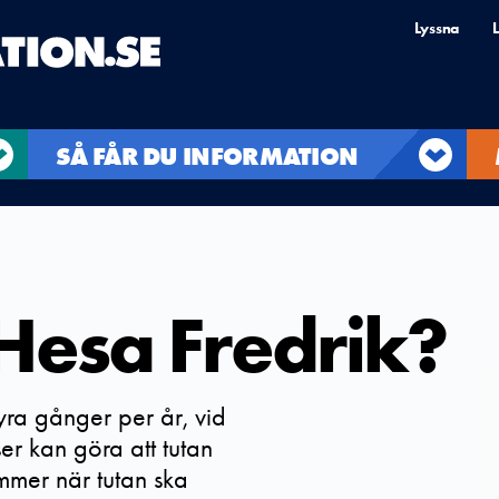
Lyssna
L
SÅ FÅR DU INFORMATION
 Hesa Fredrik?
yra gånger per år, vid
er kan göra att tutan
mer när tutan ska