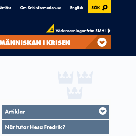
, ÖPPNAS I MODAL
ättläst
Om Krisinformation.se
English
SÖK
4
Vädervarningar från SMHI
MÄNNISKAN I KRISEN
Artiklar
När tutar Hesa Fredrik?