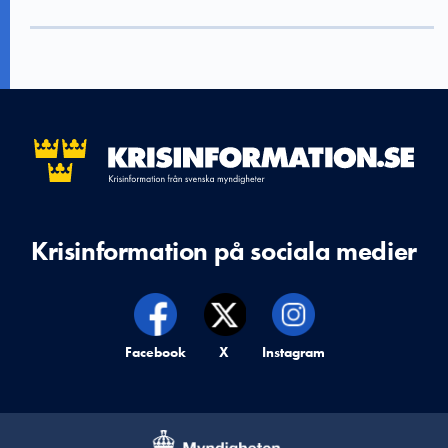
Krisinformation på sociala medier
Krisinformation på,
Facebook
Krisinformation på,
X
Krisinformation på,
Instagram