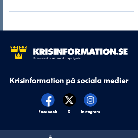
Krisinformation på sociala medier
Krisinformation på,
Facebook
Krisinformation på,
X
Krisinformation på,
Instagram