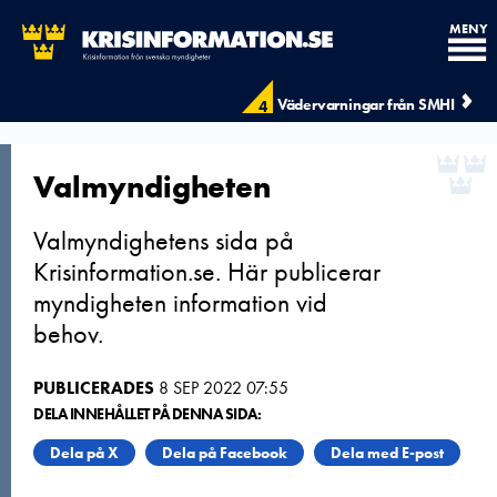
MENY
Vädervarningar från SMHI
4
Valmyndigheten
Valmyndighetens sida på
Krisinformation.se. Här publicerar
myndigheten information vid
behov.
PUBLICERADES
8 SEP 2022 07:55
DELA INNEHÅLLET PÅ DENNA SIDA:
Dela på X
Dela på Facebook
Dela med E-post