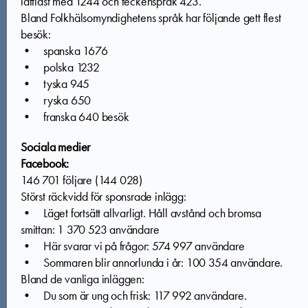
lättläst med 1244 och teckenspråk 423.
Bland Folkhälsomyndighetens språk har följande gett flest
besök:
• spanska 1676
• polska 1232
• tyska 945
• ryska 650
• franska 640 besök
Sociala medier
Facebook:
146 701 följare (144 028)
Störst räckvidd för sponsrade inlägg:
• Läget fortsätt allvarligt. Håll avstånd och bromsa
smittan: 1 370 523 användare
• Här svarar vi på frågor: 574 997 användare
• Sommaren blir annorlunda i år: 100 354 användare.
Bland de vanliga inläggen:
• Du som är ung och frisk: 117 992 användare.