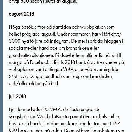
drygt 800 sedan i slutet av augusti.
augusti 2018
Höga besökssiffror på startsidan och webbplatsen som
helhet präglade augusti. Under sommaren har vi fått drygt
3000 nya följare på Instagram. De mest spridda inläggen i
sociala medier handlade om brandrisken eller
grundvattensituationen. Bildspel eller multimedia når ut till
många på Facebook. Hittills 2018 har två av tre nyheter på
webbplatsen varit antingen VMA eller vädervarning från
SMHI. Av övriga handlade var tredje om brandrisken
och/eller eldningsförbud.
juli 2018
I juli förmedlades 25 VMA, de flesta angående
skogsbränder. Webbplatsen tog emot över en halv miljon
besök och händelsesidan om skogsbränder tog emot 157
979 besök under månaden. De mest besökta nyheterna var