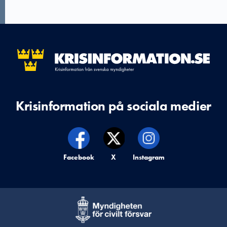
Krisinformation på sociala medier
Krisinformation på,
Facebook
Krisinformation på,
X
Krisinformation på,
Instagram