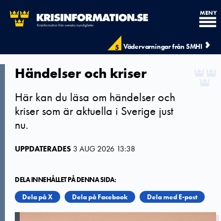
MENY
Vädervarningar från SMHI
5
Händelser och kriser
Här kan du läsa om händelser och
kriser som är aktuella i Sverige just
nu.
UPPDATERADES
3 AUG 2026 13:38
DELA INNEHÅLLET PÅ DENNA SIDA:
Dela på X
Dela på Facebook
Dela med E-post