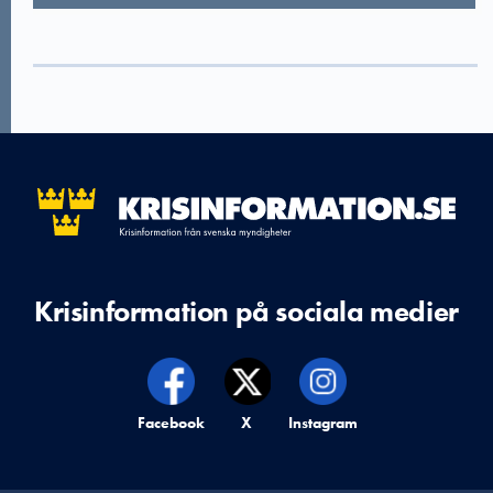
Krisinformation på sociala medier
Krisinformation på,
Facebook
Krisinformation på,
X
Krisinformation på,
Instagram