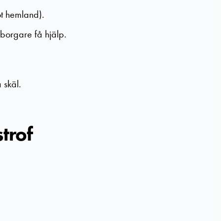
ot hemland).
borgare få hjälp.
 skäl.
trof
.