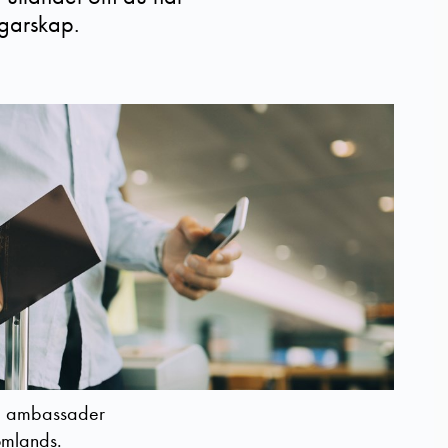
rgarskap.
ka ambassader
tomlands.