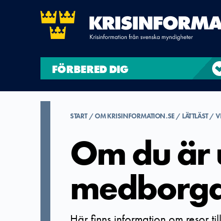
FÖRBERED DIG
START
OM KRISINFORMATION.SE
LÄTTLÄST
V
Om du är 
medborg
Här finns information om resor ti