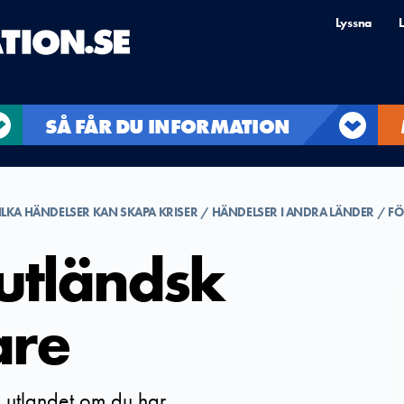
Lyssna
L
SÅ FÅR DU INFORMATION
ILKA HÄNDELSER KAN SKAPA KRISER
HÄNDELSER I ANDRA LÄNDER
FÖ
utländsk
are
ll utlandet om du har