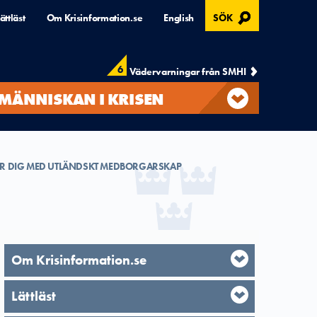
, ÖPPNAS I MODAL
ättläst
Om Krisinformation.se
English
SÖK
6
Vädervarningar från SMHI
MÄNNISKAN I KRISEN
R DIG MED UTLÄNDSKT MEDBORGARSKAP
Om Krisinformation.se
Lättläst