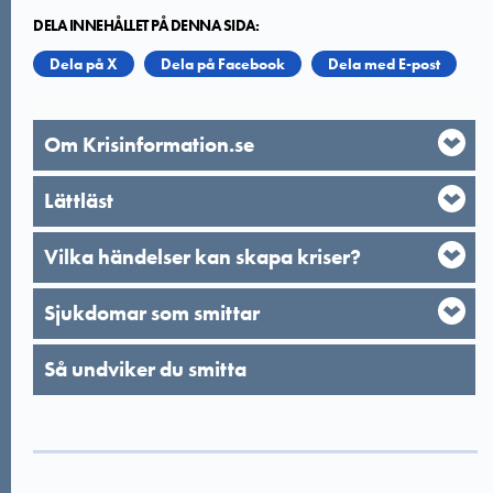
DELA INNEHÅLLET PÅ DENNA SIDA:
Dela på X
Dela på Facebook
Dela med E-post
Om Krisinformation.se
Lättläst
Vilka händelser kan skapa kriser?
Sjukdomar som smittar
Så undviker du smitta