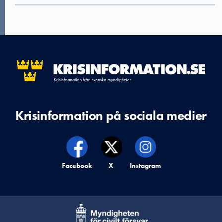
Krisinformation på sociala medier
Krisinformation på,
Facebook
Krisinformation på,
X
Krisinformation på,
Instagram