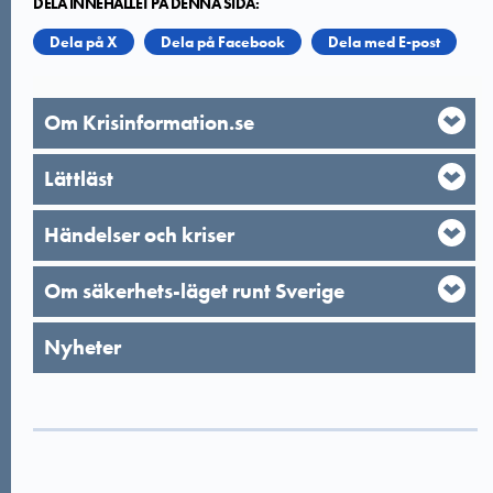
DELA INNEHÅLLET PÅ DENNA SIDA:
Dela på X
Dela på Facebook
Dela med E-post
Om Krisinformation.se
Lättläst
Händelser och kriser
Om säkerhets-läget runt Sverige
Nyheter