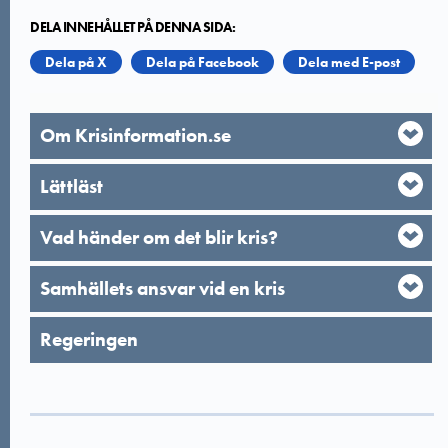
DELA INNEHÅLLET PÅ DENNA SIDA:
Dela på X
Dela på Facebook
Dela med E-post
Om Krisinformation.se
Lättläst
Vad händer om det blir kris?
Samhällets ansvar vid en kris
Regeringen