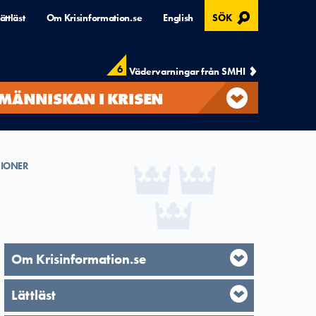
, ÖPPNAS I MODAL
ättläst
Om Krisinformation.se
English
SÖK
6
Vädervarningar från SMHI
MÄNNISKAN I KRISEN
IONER
Om Krisinformation.se
Lättläst