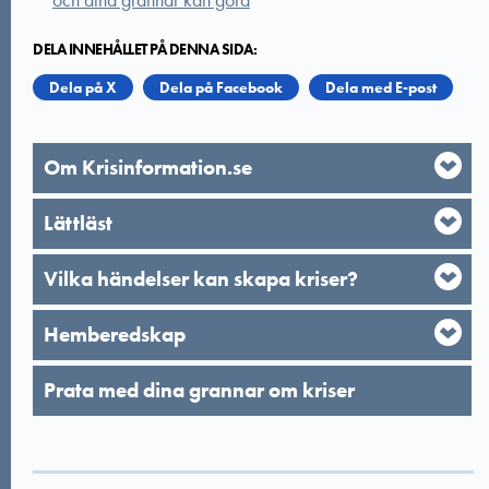
och dina grannar kan göra
DELA INNEHÅLLET PÅ DENNA SIDA:
Dela på X
Dela på Facebook
Dela med E-post
Om Krisinformation.se
Lättläst
Vilka händelser kan skapa kriser?
Hemberedskap
Prata med dina grannar om kriser