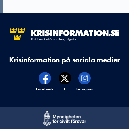
Krisinformation på sociala medier
Krisinformation på,
Facebook
Krisinformation på,
X
Krisinformation på,
Instagram