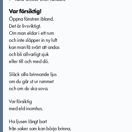
Var försiktig!
Öppna fönstren ibland.
Det är livsviktigt.
Om man eldar i ett rum
och inte släpper in ny luft
kan man få svårt att andas
och bli allvarligt sjuk
eller till och med dö.
Släck alla brinnande ljus
om du går ut ur rummet
och om du ska sova.
Var försiktig
med eld inomhus.
Ha ljusen långt bort
från saker som kan börja brinna,