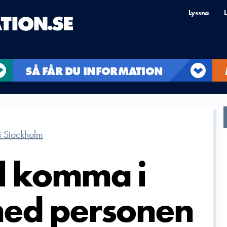
Lyssna
L
SÅ FÅR DU INFORMATION
 i Stockholm
ll komma i
med personen