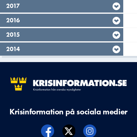
År,
2017
År,
2016
År,
2015
År,
2014
Krisinformation på sociala medier