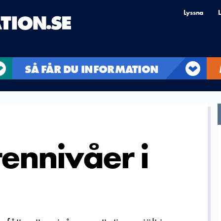
Lyssna
L
SÅ FÅR DU INFORMATION
ennivåer i