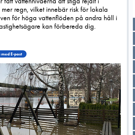
ått vattennivåerna att stiga rejält i
mer regn, vilket innebär risk för lokala
en för höga vattenflöden på andra håll i
astighetsägare kan förbereda dig.
 med E-post