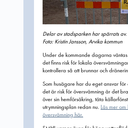
Delar av stadsparken har spärrats av.
Foto: Kristin Jansson, Arvika kommun
Under de kommande dagarna väntas m
det finns risk för lokala översvämnin
kontrollera så att brunnar och dräneri
Som husägare har du eget ansvar för 
det är risk för översvämning är det br
över sin hemförsäkring, täta källarfön
utrymningsplan redan nu.
Läs mer om 
översvämning här.