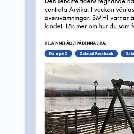
Den senaste tidens regnande har f
centrala Arvika. I veckan väntas 
översvämningar. SMHI varnar äv
landet. Läs mer om hur du som f
DELA INNEHÅLLET PÅ DENNA SIDA:
Dela på X
Dela på Facebook
Dela