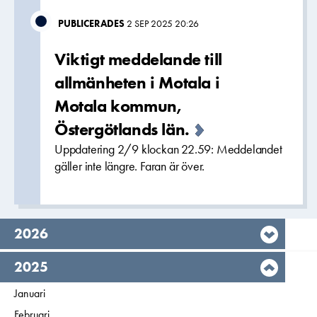
PUBLICERADES
2 SEP 2025 20:26
Viktigt meddelande till
allmänheten i Motala i
Motala kommun,
Östergötlands län.
Uppdatering 2/9 klockan 22.59: Meddelandet
gäller inte längre. Faran är över.
År,
2026
År,
2025
Filtrera på
Januari
2025
Filtrera på
Februari
2025