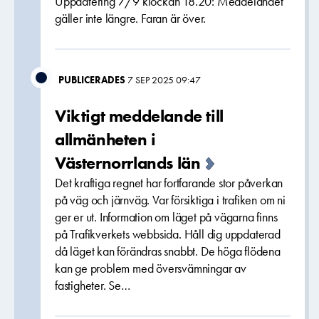
Uppdatering 7/9 klockan 18.20: Meddelandet
gäller inte längre. Faran är över.
PUBLICERADES
7 SEP 2025 09:47
Viktigt meddelande till
allmänheten i
Västernorrlands län
Det kraftiga regnet har fortfarande stor påverkan
på väg och järnväg. Var försiktiga i trafiken om ni
ger er ut. Information om läget på vägarna finns
på Trafikverkets webbsida. Håll dig uppdaterad
då läget kan förändras snabbt. De höga flödena
kan ge problem med översvämningar av
fastigheter. Se…