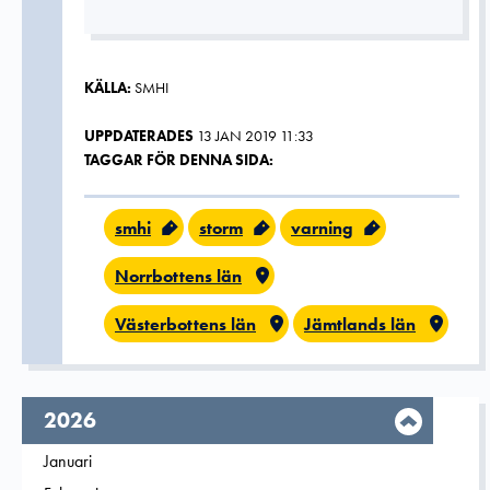
KÄLLA:
SMHI
UPPDATERADES
13 JAN 2019 11:33
TAGGAR FÖR DENNA SIDA:
smhi
storm
varning
Norrbottens län
Västerbottens län
Jämtlands län
År,
2026
Filtrera på
Januari
2026