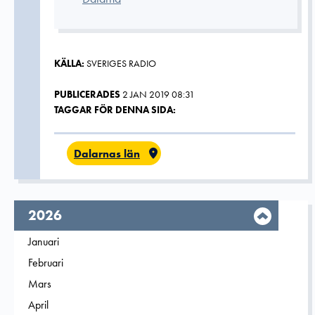
KÄLLA:
SVERIGES RADIO
PUBLICERADES
2 JAN 2019 08:31
TAGGAR FÖR DENNA SIDA:
Dalarnas län
År,
2026
Filtrera på
Januari
2026
Filtrera på
Februari
2026
Filtrera på
Mars
2026
Filtrera på
April
2026