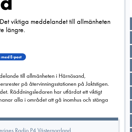
nd
 Det viktiga meddelandet till allmänheten
e längre.
 med E-post
delande till allmänheten i Härnösand,
ersrester på återvinningsstationen på Jaktstigen.
et. Räddningsledaren har utfärdat ett viktigt
anar alla i området att gå inomhus och stänga
veriges Radio P4 Västernorrland