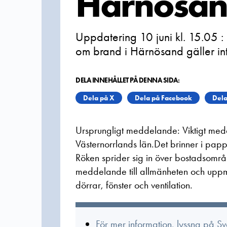
Härnösa
Uppdatering 10 juni kl. 15.05 :
om brand i Härnösand gäller int
DELA INNEHÅLLET PÅ DENNA SIDA:
Dela på X
Dela på Facebook
Dela
Ursprungligt meddelande: Viktigt med
Västernorrlands län.Det brinner i papp
Röken sprider sig in över bostadsområd
meddelande till allmänheten och uppm
dörrar, fönster och ventilation.
För mer information, lyssna på S