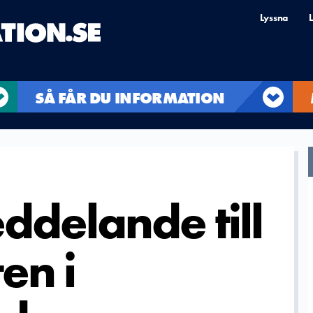
Lyssna
L
SÅ FÅR DU INFORMATION
ddelande till
en i