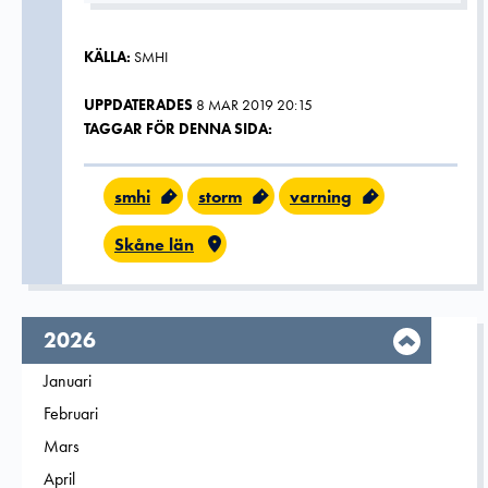
KÄLLA:
SMHI
UPPDATERADES
8 MAR 2019 20:15
TAGGAR FÖR DENNA SIDA:
smhi
storm
varning
Skåne län
År,
2026
Filtrera på
Januari
2026
Filtrera på
Februari
2026
Filtrera på
Mars
2026
Filtrera på
April
2026