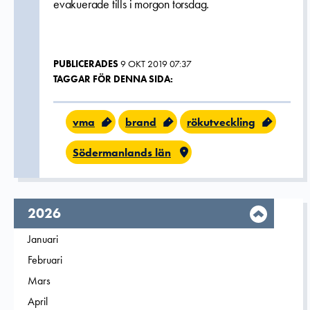
evakuerade tills i morgon torsdag.
PUBLICERADES
9 OKT 2019 07:37
TAGGAR FÖR DENNA SIDA:
vma
brand
rökutveckling
Södermanlands län
År,
2026
Filtrera på
Januari
2026
Filtrera på
Februari
2026
Filtrera på
Mars
2026
Filtrera på
April
2026