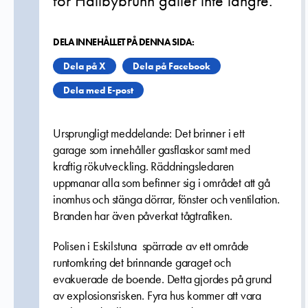
för Hällbybrunn gäller inte längre.
DELA INNEHÅLLET PÅ DENNA SIDA:
Dela på X
Dela på Facebook
Dela med E-post
Ursprungligt meddelande: Det brinner i ett
garage som innehåller gasflaskor samt med
kraftig rökutveckling. Räddningsledaren
uppmanar alla som befinner sig i området att gå
inomhus och stänga dörrar, fönster och ventilation.
Branden har även påverkat tågtrafiken.
Polisen i Eskilstuna spärrade av ett område
runtomkring det brinnande garaget och
evakuerade de boende. Detta gjordes på grund
av explosionsrisken. Fyra hus kommer att vara