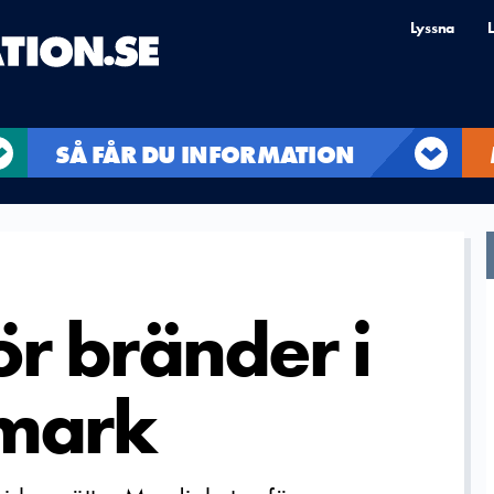
Lyssna
L
SÅ FÅR DU INFORMATION
för bränder i
 mark