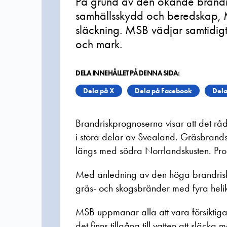
På grund av den ökande brandri
samhällsskydd och beredskap, M
släckning. MSB vädjar samtidigt t
och mark.
DELA INNEHÅLLET PÅ DENNA SIDA:
Dela på X
Dela på Facebook
Dela
Brandriskprognoserna visar att det rå
i stora delar av Svealand. Gräsbrands
längs med södra Norrlandskusten. Pr
Med anledning av den höga brandrisk
gräs- och skogsbränder med fyra helik
MSB uppmanar alla att vara försiktiga 
det finns tillgång till vatten att släcka