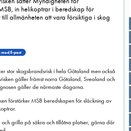
sken sätter Myndigheten för
SB, in helikoptrar i beredskap för
ill allmänheten att vara försiktiga i skog
 med E-post
der stor skogsbrandsrisk i hela Götaland men också
risken gäller främst norra Götaland, Svealand och
ognosen gäller de närmaste dagarna.
en förstärker MSB beredskapen för släckning av
optrar.
och grilla på säkra och tillåtna platser, gärna där
 med.