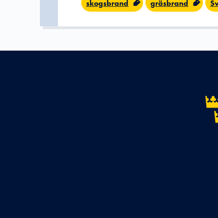
skogsbrand
gräsbrand
Sv